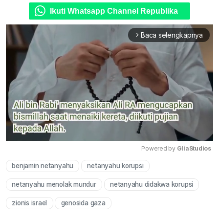
Ikuti Whatsapp Channel Republika
Baca selengkapnya
arrow_forward_ios
Powered by 
GliaStudios
benjamin netanyahu
netanyahu korupsi
Mute
netanyahu menolak mundur
netanyahu didakwa korupsi
zionis israel
genosida gaza