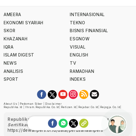
AMEERA
INTERNASIONAL
EKONOMI SYARIAH
TEKNO
SKOR
BISNIS FINANSIAL
KHAZANAH
ESGNOW
IQRA
VISUAL
ISLAM DIGEST
ENGLISH
NEWS
TV
ANALISIS
RAMADHAN
SPORT
INDEKS
About Us
|
Pedoman Siber
|
Disclaimer
Republika.id
|
Ihram.republika.co.id
|
Retizen.id
|
Rejabar.co.id
|
Rejogja.co.id
|
Republika telah diverifikasi oleh Dewan Pers
Sertifikat Nomor 1058/DP-Verifikasi/K/XII/2022
https://dewanpers.or.id/data/perusahaanpers