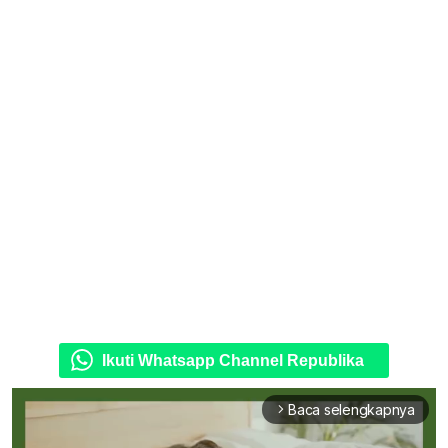
Ikuti Whatsapp Channel Republika
Baca selengkapnya
arrow_forward_ios