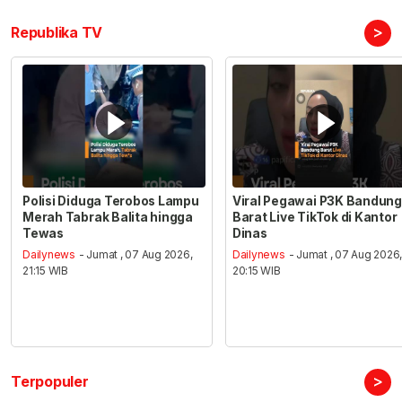
>
Republika TV
Polisi Diduga Terobos Lampu
Viral Pegawai P3K Bandung
Merah Tabrak Balita hingga
Barat Live TikTok di Kantor
Tewas
Dinas
Dailynews
- Jumat , 07 Aug 2026,
Dailynews
- Jumat , 07 Aug 2026
21:15 WIB
20:15 WIB
>
Terpopuler