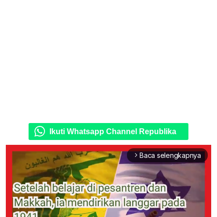
Ikuti Whatsapp Channel Republika
Baca selengkapnya
arrow_forward_ios