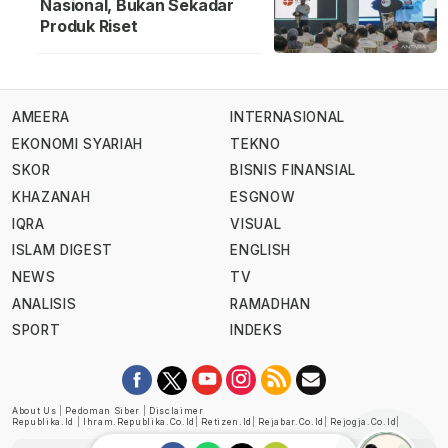
Nasional, Bukan Sekadar
Produk Riset
AMEERA
INTERNASIONAL
EKONOMI SYARIAH
TEKNO
SKOR
BISNIS FINANSIAL
KHAZANAH
ESGNOW
IQRA
VISUAL
ISLAM DIGEST
ENGLISH
NEWS
TV
ANALISIS
RAMADHAN
SPORT
INDEKS
About Us
|
Pedoman Siber
|
Disclaimer
Republika.id
|
Ihram.republika.co.id
|
Retizen.id
|
Rejabar.co.id
|
Rejogja.co.id
|