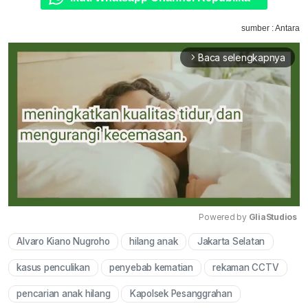
sumber : Antara
Baca selengkapnya
arrow_forward_ios
Powered by 
GliaStudios
Alvaro Kiano Nugroho
hilang anak
Jakarta Selatan
Mute
kasus penculikan
penyebab kematian
rekaman CCTV
pencarian anak hilang
Kapolsek Pesanggrahan