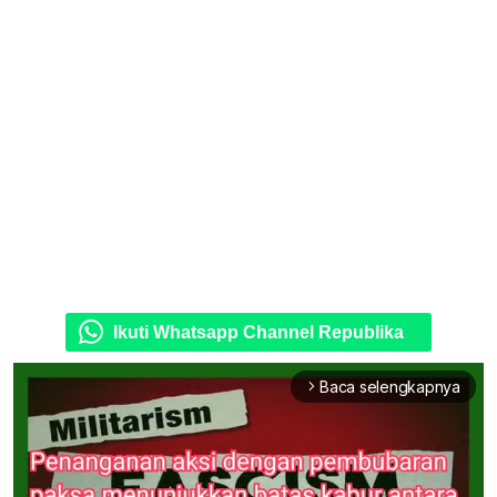
Ikuti Whatsapp Channel Republika
Baca selengkapnya
arrow_forward_ios