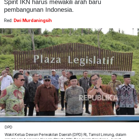
Spirit IKN harus mewakili arah baru
pembangunan Indonesia.
Red:
Dwi Murdaningsih
DPD
Wakil Ketua Dewan Perwakilan Daerah (DPD) RI, Tamsil Linrung, dalam