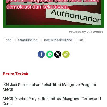
Powered by 
GliaStudios
dpd
tamsil linrung
basuki hadimuljono
ikn
Mute
Berita Terkait
IKN Jadi Percontohan Rehabilitasi Mangrove Program
M4CR
M4CR Disebut Proyek Rehabilitasi Mangrove Terbesar di
Dunia