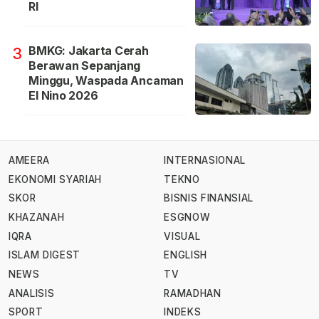
RI
BMKG: Jakarta Cerah
3
Berawan Sepanjang
Minggu, Waspada Ancaman
El Nino 2026
AMEERA
INTERNASIONAL
EKONOMI SYARIAH
TEKNO
SKOR
BISNIS FINANSIAL
KHAZANAH
ESGNOW
IQRA
VISUAL
ISLAM DIGEST
ENGLISH
NEWS
TV
ANALISIS
RAMADHAN
SPORT
INDEKS