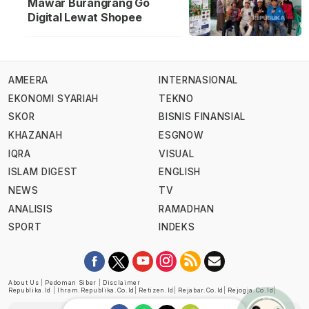
Mawar Burangrang Go
Digital Lewat Shopee
AMEERA
INTERNASIONAL
EKONOMI SYARIAH
TEKNO
SKOR
BISNIS FINANSIAL
KHAZANAH
ESGNOW
IQRA
VISUAL
ISLAM DIGEST
ENGLISH
NEWS
TV
ANALISIS
RAMADHAN
SPORT
INDEKS
About Us
|
Pedoman Siber
|
Disclaimer
Republika.id
|
Ihram.republika.co.id
|
Retizen.id
|
Rejabar.co.id
|
Rejogja.co.id
|