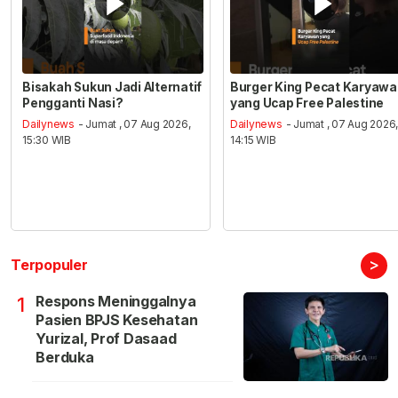
Bisakah Sukun Jadi Alternatif
Burger King Pecat Karyaw
Pengganti Nasi?
yang Ucap Free Palestine
Dailynews
- Jumat , 07 Aug 2026,
Dailynews
- Jumat , 07 Aug 2026
15:30 WIB
14:15 WIB
>
Terpopuler
Respons Meninggalnya
1
Pasien BPJS Kesehatan
Yurizal, Prof Dasaad
Berduka