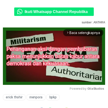
Ikuti Whatsapp Channel Republika
sumber : ANTARA
Baca selengkapnya
arrow_forward_ios
Powered by 
GliaStudios
erick thohir
menpora
bpkp
Mute