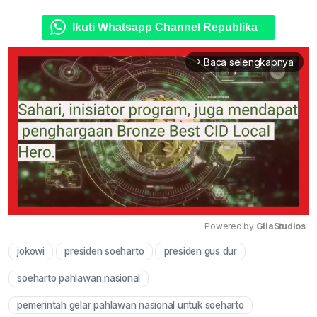
Ikuti Whatsapp Channel Republika
Baca selengkapnya
arrow_forward_ios
Powered by 
GliaStudios
jokowi
presiden soeharto
presiden gus dur
Mute
soeharto pahlawan nasional
pemerintah gelar pahlawan nasional untuk soeharto