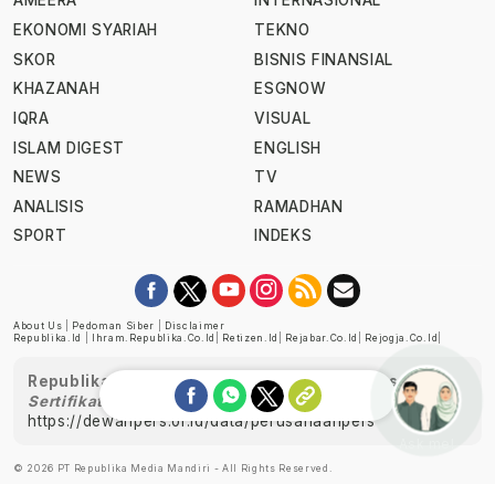
AMEERA
INTERNASIONAL
EKONOMI SYARIAH
TEKNO
SKOR
BISNIS FINANSIAL
KHAZANAH
ESGNOW
IQRA
VISUAL
ISLAM DIGEST
ENGLISH
NEWS
TV
ANALISIS
RAMADHAN
SPORT
INDEKS
About Us
|
Pedoman Siber
|
Disclaimer
Republika.id
|
Ihram.republika.co.id
|
Retizen.id
|
Rejabar.co.id
|
Rejogja.co.id
|
Republika telah diverifikasi oleh Dewan Pers
Sertifikat Nomor 1058/DP-Verifikasi/K/XII/2022
https://dewanpers.or.id/data/perusahaanpers
Ask me!
© 2026 PT Republika Media Mandiri - All Rights Reserved.