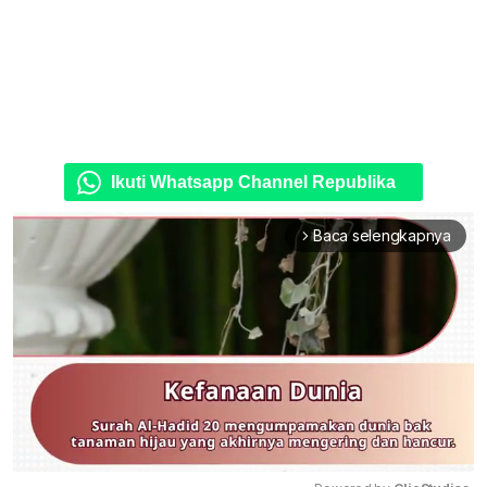
Ikuti Whatsapp Channel Republika
Baca selengkapnya
arrow_forward_ios