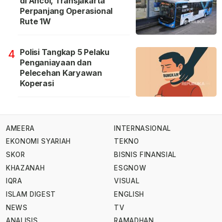
di Ancol, Transjakarta
Perpanjang Operasional
Rute 1W
Polisi Tangkap 5 Pelaku
4
Penganiayaan dan
Pelecehan Karyawan
Koperasi
AMEERA
INTERNASIONAL
EKONOMI SYARIAH
TEKNO
SKOR
BISNIS FINANSIAL
KHAZANAH
ESGNOW
IQRA
VISUAL
ISLAM DIGEST
ENGLISH
NEWS
TV
ANALISIS
RAMADHAN