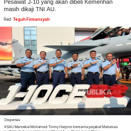
Pesawat J-10 yang akan dibeli Kemenhan
masih dikaji TNI AU.
Red:
Teguh Firmansyah
Dispenau
KSAU Marsekal Mohamad Tonny Harjono bersama pejabat Mabesau