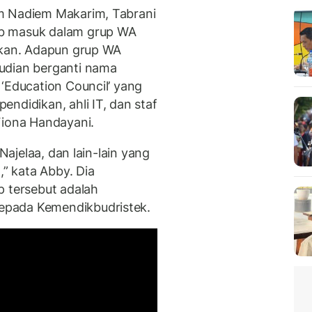
m Nadiem Makarim, Tabrani
ab masuk dalam grup WA
ikan. Adapun grup WA
udian berganti nama
‘Education Council’ yang
ndidikan, ahli IT, dan staf
Fiona Handayani.
 Najelaa, dan lain-lain yang
” kata Abby. Dia
p tersebut adalah
epada Kemendikbudristek.