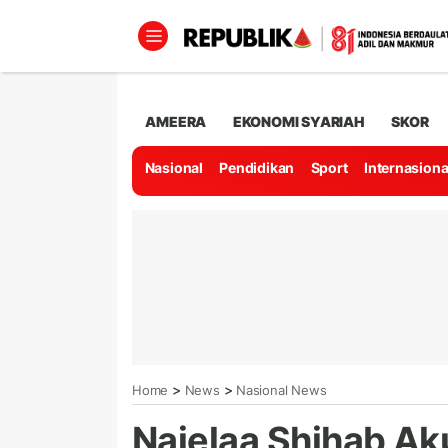
AMEERA
EKONOMI SYARIAH
SKOR
Nasional
Pendidikan
Sport
Internasiona
>
>
Home
News
Nasional News
Najelaa Shihab Ak