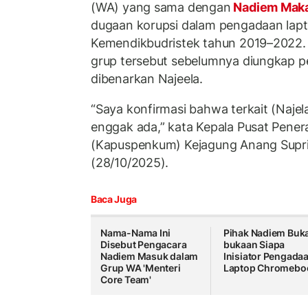
(WA) yang sama dengan
Nadiem Mak
dugaan korupsi dalam pengadaan lap
Kemendikbudristek tahun 2019–2022.
grup tersebut sebelumnya diungkap 
dibenarkan Najeela.
“Saya konfirmasi bahwa terkait (Najela
enggak ada,” kata Kepala Pusat Pen
(Kapuspenkum) Kejagung Anang Supria
(28/10/2025).
Baca Juga
Nama-Nama Ini
Pihak Nadiem Buk
Disebut Pengacara
bukaan Siapa
Nadiem Masuk dalam
Inisiator Pengada
Grup WA 'Menteri
Laptop Chromebo
Core Team'