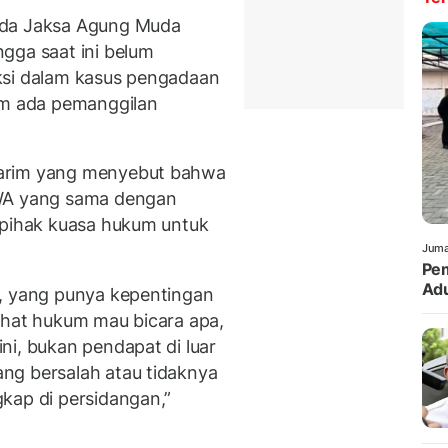
ada Jaksa Agung Muda
gga saat ini belum
ksi dalam kasus pengadaan
um ada pemanggilan
karim yang menyebut bahwa
 WA yang sama dengan
 pihak kuasa hukum untuk
Juma
Pem
Ad
u, yang punya kepentingan
ihat hukum mau bicara apa,
ni, bukan pendapat di luar
ng bersalah atau tidaknya
kap di persidangan,”