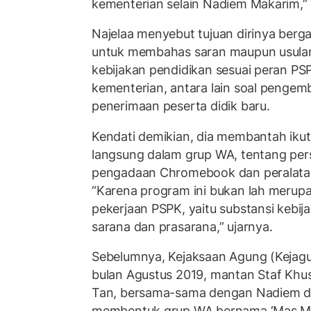
kementerian selain Nadiem Makarim,”
Najelaa menyebut tujuan dirinya berg
untuk membahas saran maupun usulan
kebijakan pendidikan sesuai peran 
kementerian, antara lain soal penge
penerimaan peserta didik baru.
Kendati demikian, dia membantah iku
langsung dalam grup WA, tentang per
pengadaan Chromebook dan peralatan
“Karena program ini bukan lah merupa
pekerjaan PSPK, yaitu substansi kebij
sarana dan prasarana,” ujarnya.
Sebelumnya, Kejaksaan Agung (Keja
bulan Agustus 2019, mantan Staf Khu
Tan, bersama-sama dengan Nadiem d
membentuk grup WA bernama ‘Mas Me