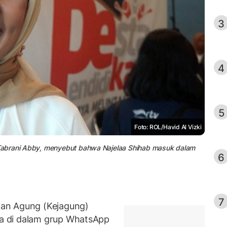
3
4
5
Foto: ROL/Havid Al Vizki
Tabrani Abby, menyebut bahwa Najelaa Shihab masuk dalam
6
7
an Agung (Kejagung)
a di dalam grup WhatsApp