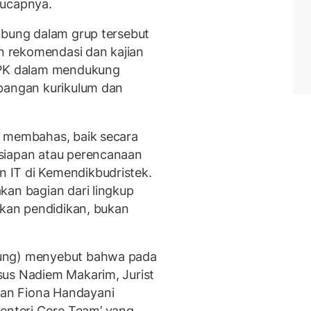
 ucapnya.
abung dalam grup tersebut
 rekomendasi dan kajian
PSPK dalam mendukung
mbangan kurikulum dan
t membahas, baik secara
siapan atau perencanaan
 IT di Kemendikbudristek.
kan bagian dari lingkup
akan pendidikan, bukan
gung) menyebut bahwa pada
sus Nadiem Makarim, Jurist
an Fiona Handayani
nteri Core Team’ yang