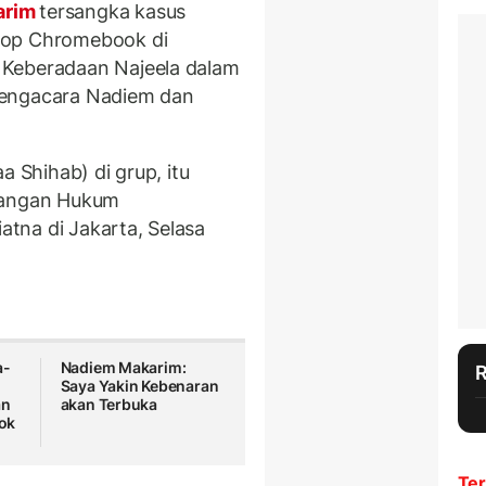
arim
tersangka kasus
top Chromebook di
 Keberadaan Najeela dalam
pengacara Nadiem dan
a Shihab) di grup, itu
erangan Hukum
tna di Jakarta, Selasa
a-
Nadiem Makarim:
Saya Yakin Kebenaran
an
akan Terbuka
ok
Ter