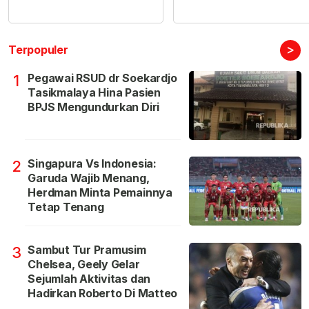
>
Terpopuler
Pegawai RSUD dr Soekardjo
1
Tasikmalaya Hina Pasien
BPJS Mengundurkan Diri
Singapura Vs Indonesia:
2
Garuda Wajib Menang,
Herdman Minta Pemainnya
Tetap Tenang
Sambut Tur Pramusim
3
Chelsea, Geely Gelar
Sejumlah Aktivitas dan
Hadirkan Roberto Di Matteo