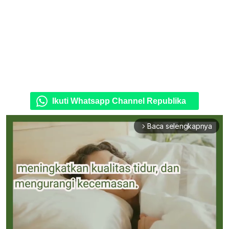
Ikuti Whatsapp Channel Republika
Baca selengkapnya
arrow_forward_ios