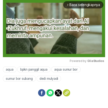
Baca selengkapnya
arrow_forward_ios
Powered by 
GliaStudios
aqua
bpkn panggil aqua
aqua sumur bor
Mute
sumur bor subang
dedi mulyadi