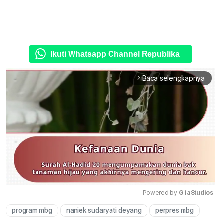
Ikuti Whatsapp Channel Republika
Baca selengkapnya
arrow_forward_ios
Powered by 
GliaStudios
program mbg
naniek sudaryati deyang
perpres mbg
Mute