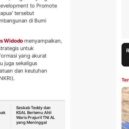
Development to Promote
apua' tersebut
mbangunan di Bumi
us Widodo
menyampaikan,
trategis untuk
formasi yang akurat
u juga sekaligus
atuan dan keutuhan
NKRI).
Ter
r
Seskab Teddy dan
bak
KSAL Bertemu Ahli
Waris Prajurit TNI AL
yang Meninggal