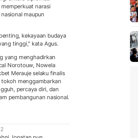
a memperkuat narasi
t nasional maupun
s penting, kekayaan budaya
yang tinggi," kata Agus.
log yang menghadirkan
cal Norotouw, Nowela
bet Merauje selaku finalis
ara tokoh menggambarkan
guh, percaya diri, dan
alam pembangunan nasional.
 2
Johni Jonatan pun