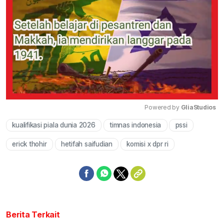
Powered by 
GliaStudios
kualifikasi piala dunia 2026
timnas indonesia
pssi
Mute
erick thohir
hetifah saifudian
komisi x dpr ri
Berita Terkait