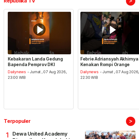
>
Republika TV
Kebakaran Landa Gedung
Febrie Adriansyah Akhirnya
Bapenda Pemprov DKI
Kenakan Rompi Orange
Dailynews
- Jumat , 07 Aug 2026,
Dailynews
- Jumat , 07 Aug 2026
23:00 WIB
22:30 WIB
>
Terpopuler
Dewa United Academy
1