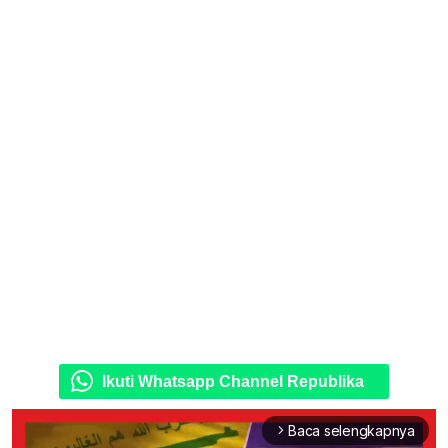
Ikuti Whatsapp Channel Republika
Baca selengkapnya
arrow_forward_ios