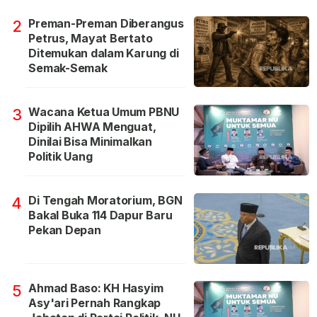
Preman-Preman Diberangus
2
Petrus, Mayat Bertato
Ditemukan dalam Karung di
Semak-Semak
Wacana Ketua Umum PBNU
3
Dipilih AHWA Menguat,
Dinilai Bisa Minimalkan
Politik Uang
Di Tengah Moratorium, BGN
4
Bakal Buka 114 Dapur Baru
Pekan Depan
Ahmad Baso: KH Hasyim
5
Asy'ari Pernah Rangkap