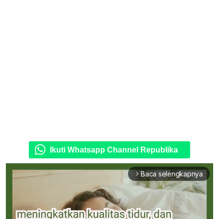
Ikuti Whatsapp Channel Republika
Baca selengkapnya
arrow_forward_ios