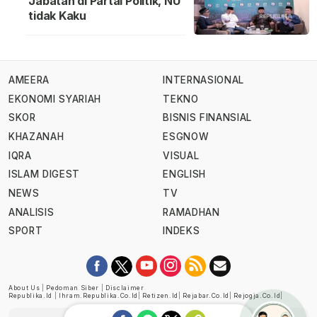
Jabatan di Partai Politik, NU
tidak Kaku
AMEERA
INTERNASIONAL
EKONOMI SYARIAH
TEKNO
SKOR
BISNIS FINANSIAL
KHAZANAH
ESGNOW
IQRA
VISUAL
ISLAM DIGEST
ENGLISH
NEWS
TV
ANALISIS
RAMADHAN
SPORT
INDEKS
About Us
|
Pedoman Siber
|
Disclaimer
Republika.id
|
Ihram.republika.co.id
|
Retizen.id
|
Rejabar.co.id
|
Rejogja.co.id
|