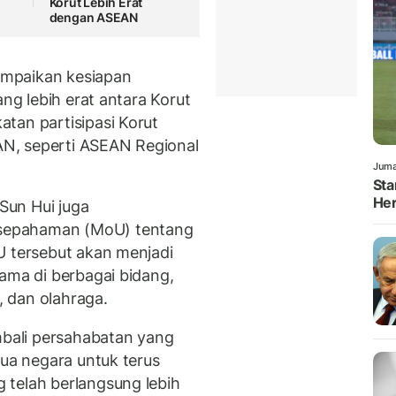
Korut Lebih Erat
dengan ASEAN
mpaikan kesiapan
ang lebih erat antara Korut
tan partisipasi Korut
N, seperti ASEAN Regional
Juma
Sta
Her
Sun Hui juga
sepahaman (MoU) tentang
U tersebut akan menjadi
ama di berbagai bidang,
s, dan olahraga.
bali persahabatan yang
dua negara untuk terus
 telah berlangsung lebih