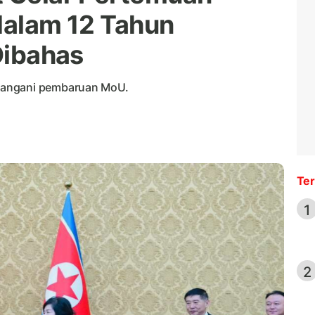
 dalam 12 Tahun
 Dibahas
tangani pembaruan MoU.
Ter
1
2