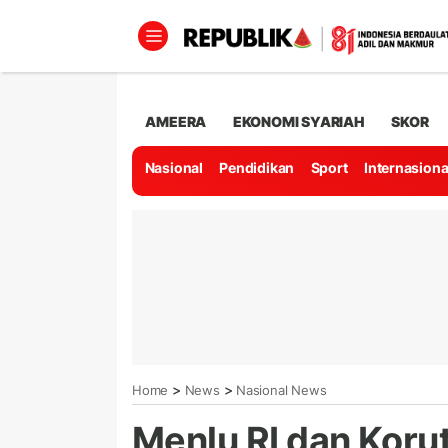
AMEERA
EKONOMI SYARIAH
SKOR
Nasional
Pendidikan
Sport
Internasiona
>
>
Home
News
Nasional News
Menlu RI dan Koru