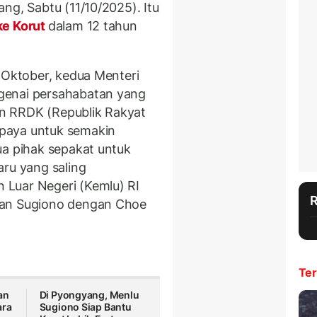
ng, Sabtu (11/10/2025). Itu
ke Korut
dalam 12 tahun
 Oktober, kedua Menteri
genai persahabatan yang
dan RRDK (Republik Rakyat
paya untuk semakin
ua pihak sepakat untuk
aru yang saling
Luar Negeri (Kemlu) RI
uan Sugiono dengan Choe
Ter
an
Di Pyongyang, Menlu
ara
Sugiono Siap Bantu