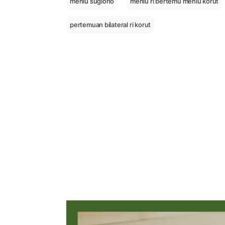
menlu sugiono
menlu ri bertemu menlu korut
pertemuan bilateral ri korut