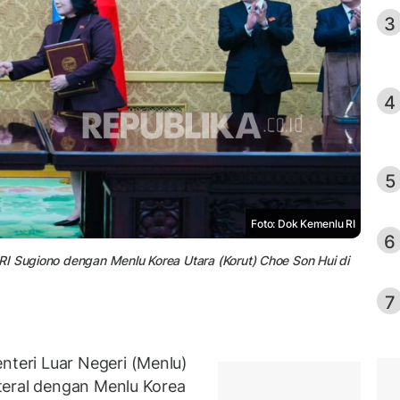
3
4
5
Foto: Dok Kemenlu RI
6
RI Sugiono dengan Menlu Korea Utara (Korut) Choe Son Hui di
7
eri Luar Negeri (Menlu)
teral dengan Menlu Korea