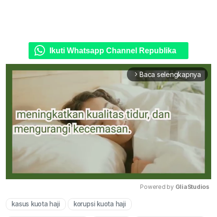
Ikuti Whatsapp Channel Republika
Baca selengkapnya
arrow_forward_ios
Powered by 
GliaStudios
kasus kuota haji
korupsi kuota haji
Mute