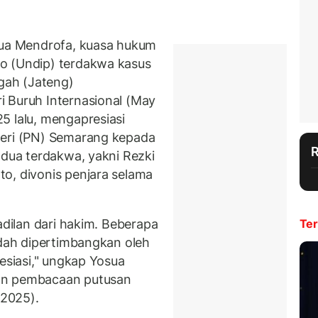
ua Mendrofa, kuasa hukum
o (Undip) terdakwa kasus
gah (Jateng)
 Buruh Internasional (May
5 lalu, mengapresiasi
geri (PN) Semarang kepada
 dua terdakwa, yakni Rezki
o, divonis penjara selama
adilan dari hakim. Beberapa
Ter
udah dipertimbangkan oleh
resiasi," ungkap Yosua
an pembacaan putusan
/2025).