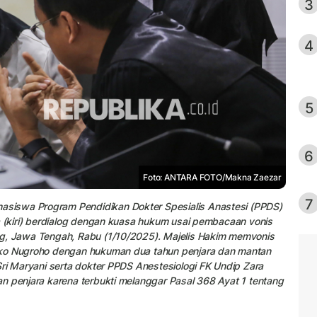
3
4
5
6
Foto: ANTARA FOTO/Makna Zaezar
7
siswa Program Pendidikan Dokter Spesialis Anastesi (PPDS)
a (kiri) berdialog dengan kuasa hukum usai pembacaan vonis
ng, Jawa Tengah, Rabu (1/10/2025). Majelis Hakim memvonis
Eko Nugroho dengan hukuman dua tahun penjara dan mantan
Sri Maryani serta dokter PPDS Anestesiologi FK Undip Zara
n penjara karena terbukti melanggar Pasal 368 Ayat 1 tentang