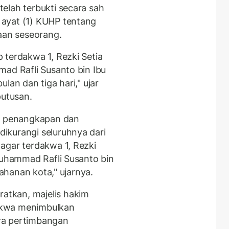
elah terbukti secara sah
ayat (1) KUHP tentang
an seseorang.
 terdakwa 1, Rezki Setia
mad Rafli Susanto bin Ibu
lan dan tiga hari," ujar
utusan.
 penangkapan dan
ikurangi seluruhnya dari
agar terdakwa 1, Rezki
 Muhammad Rafli Susanto bin
tahanan kota," ujarnya.
tkan, majelis hakim
akwa menimbulkan
ra pertimbangan