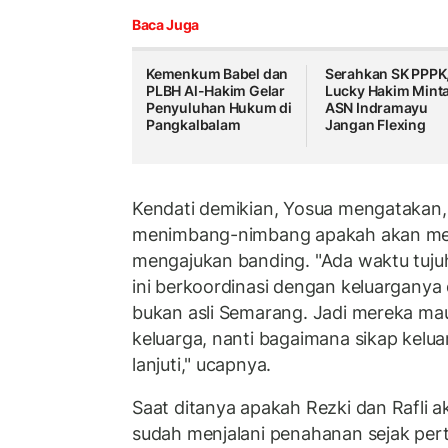
Baca Juga
Kemenkum Babel dan
Serahkan SK PPPK
PLBH Al-Hakim Gelar
Lucky Hakim Mint
Penyuluhan Hukum di
ASN Indramayu
Pangkalbalam
Jangan Flexing
Kendati demikian, Yosua mengatakan,
menimbang-nimbang apakah akan men
mengajukan banding. "Ada waktu tujuh
ini berkoordinasi dengan keluarganya 
bukan asli Semarang. Jadi mereka mau
keluarga, nanti bagaimana sikap kelua
lanjuti," ucapnya.
Saat ditanya apakah Rezki dan Rafli 
sudah menjalani penahanan sejak pe