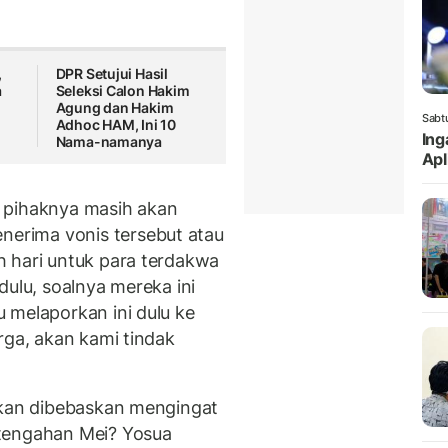
,
DPR Setujui Hasil
a
Seleksi Calon Hakim
Agung dan Hakim
Sabt
Adhoc HAM, Ini 10
Ing
Nama-namanya
Apl
 pihaknya masih akan
erima vonis tersebut atau
 hari untuk para terdakwa
dulu, soalnya mereka ini
 melaporkan ini dulu ke
rga, akan kami tindak
akan dibebaskan mengingat
rtengahan Mei? Yosua