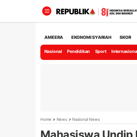
AMEERA
EKONOMI SYARIAH
SKOR
Nasional
Pendidikan
Sport
Internasiona
>
>
Home
News
Nasional News
Mahasiswa Undip D