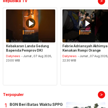
>
Republika TV
Kebakaran Landa Gedung
Febrie Adriansyah Akhirnya
Bapenda Pemprov DKI
Kenakan Rompi Orange
Dailynews
- Jumat , 07 Aug 2026,
Dailynews
- Jumat , 07 Aug 2026
23:00 WIB
22:30 WIB
>
Terpopuler
BGN Beri Batas Waktu SPPG
1