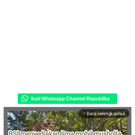
Ikuti Whatsapp Channel Republika
Baca selengkapnya
arrow_forward_ios