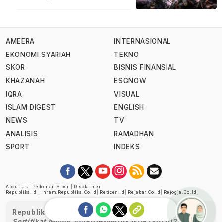
AMEERA
INTERNASIONAL
EKONOMI SYARIAH
TEKNO
SKOR
BISNIS FINANSIAL
KHAZANAH
ESGNOW
IQRA
VISUAL
ISLAM DIGEST
ENGLISH
NEWS
TV
ANALISIS
RAMADHAN
SPORT
INDEKS
About Us
|
Pedoman Siber
|
Disclaimer
Republika.id
|
Ihram.republika.co.id
|
Retizen.id
|
Rejabar.co.id
|
Rejogja.co.id
|
Republika telah diverifikasi oleh Dewan Pers
Sertifikat Nomor 1058/DP-Verifikasi/K/XII/2022