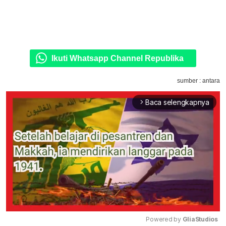
Ikuti Whatsapp Channel Republika
sumber : antara
Baca selengkapnya
arrow_forward_ios
Powered by 
GliaStudios