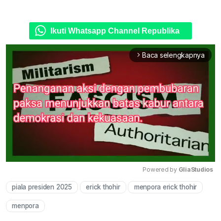
Ikuti Whatsapp Channel Republika
Baca selengkapnya
arrow_forward_ios
Powered by 
GliaStudios
piala presiden 2025
erick thohir
menpora erick thohir
Mute
menpora