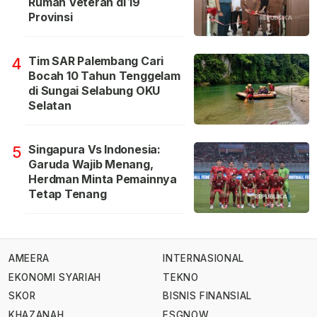
Rumah Veteran di 19
Provinsi
Tim SAR Palembang Cari
4
Bocah 10 Tahun Tenggelam
di Sungai Selabung OKU
Selatan
Singapura Vs Indonesia:
5
Garuda Wajib Menang,
Herdman Minta Pemainnya
Tetap Tenang
AMEERA
INTERNASIONAL
EKONOMI SYARIAH
TEKNO
SKOR
BISNIS FINANSIAL
KHAZANAH
ESGNOW