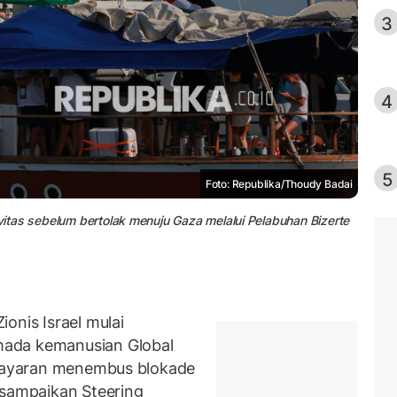
3
4
5
Foto: Republika/Thoudy Badai
ivitas sebelum bertolak menuju Gaza melalui Pelabuhan Bizerte
onis Israel mulai
mada kemanusian Global
elayaran menembus blokade
isampaikan Steering