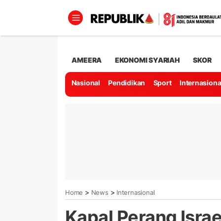
AMEERA
EKONOMI SYARIAH
SKOR
Nasional
Pendidikan
Sport
Internasiona
>
>
Home
News
Internasional
Kapal Perang Isra