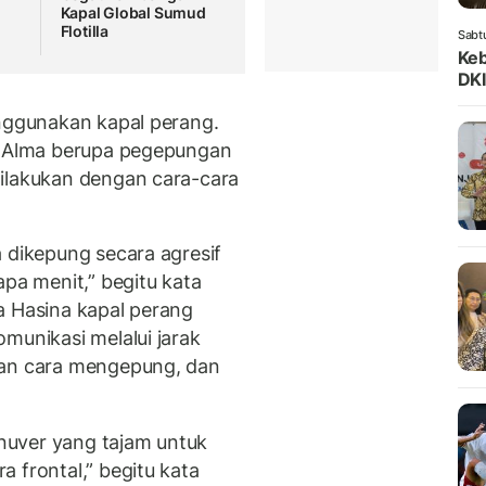
Kapal Global Sumud
Flotilla
Sabt
Keb
DKI
enggunakan kapal perang.
al Alma berupa pegepungan
dilakukan dengan cara-cara
 dikepung secara agresif
apa menit,” begitu kata
a Hasina kapal perang
munikasi melalui jarak
gan cara mengepung, dan
nuver yang tajam untuk
 frontal,” begitu kata