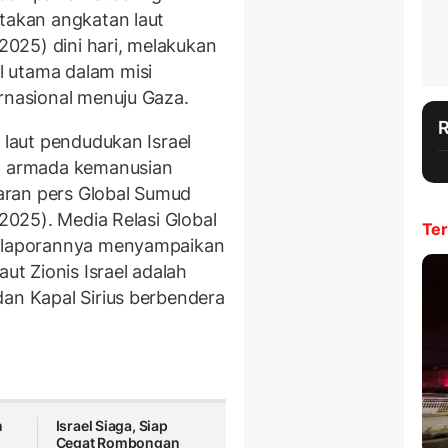
katakan angkatan laut
/2025) dini hari, melakukan
 utama dalam misi
ernasional menuju Gaza.
 laut pendudukan Israel
ap armada kemanusian
iaran pers Global Sumud
/2025). Media Relasi Global
Ter
m laporannya menyampaikan
aut Zionis Israel adalah
dan Kapal Sirius berbendera
n
Israel Siaga, Siap
Cegat Rombongan