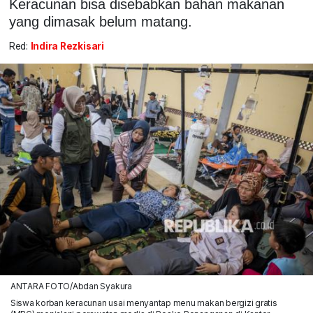
Keracunan bisa disebabkan bahan makanan
yang dimasak belum matang.
Red:
Indira Rezkisari
ANTARA FOTO/Abdan Syakura
Siswa korban keracunan usai menyantap menu makan bergizi gratis