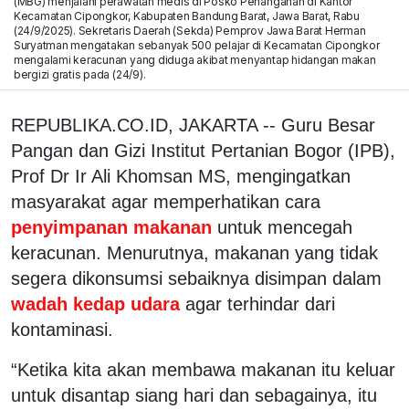
(MBG) menjalani perawatan medis di Posko Penanganan di Kantor
Kecamatan Cipongkor, Kabupaten Bandung Barat, Jawa Barat, Rabu
(24/9/2025). Sekretaris Daerah (Sekda) Pemprov Jawa Barat Herman
Suryatman mengatakan sebanyak 500 pelajar di Kecamatan Cipongkor
mengalami keracunan yang diduga akibat menyantap hidangan makan
bergizi gratis pada (24/9).
REPUBLIKA.CO.ID, JAKARTA -- Guru Besar
Pangan dan Gizi Institut Pertanian Bogor (IPB),
Prof Dr Ir Ali Khomsan MS, mengingatkan
masyarakat agar memperhatikan cara
penyimpanan makanan
untuk mencegah
keracunan. Menurutnya, makanan yang tidak
segera dikonsumsi sebaiknya disimpan dalam
wadah kedap udara
agar terhindar dari
kontaminasi.
“Ketika kita akan membawa makanan itu keluar
untuk disantap siang hari dan sebagainya, itu