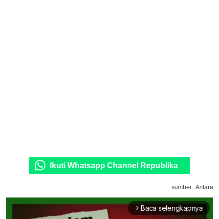
Ikuti Whatsapp Channel Republika
sumber : Antara
Baca selengkapnya
arrow_forward_ios