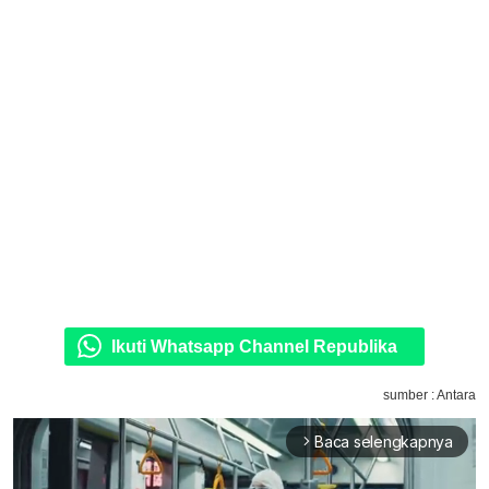
Ikuti Whatsapp Channel Republika
sumber : Antara
Baca selengkapnya
arrow_forward_ios