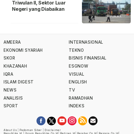
Triwulan II, Sektor Luar
Negeri yang Diabaikan
AMEERA
INTERNASIONAL
EKONOMI SYARIAH
TEKNO
SKOR
BISNIS FINANSIAL
KHAZANAH
ESGNOW
IQRA
VISUAL
ISLAM DIGEST
ENGLISH
NEWS
TV
ANALISIS
RAMADHAN
SPORT
INDEKS
About Us
|
Pedoman Siber
|
Disclaimer
Republika.id
|
Ihram.republika.co.id
|
Retizen.id
|
Rejabar.co.id
|
Rejogja.co.id
|