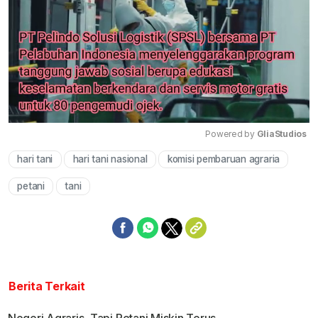
Powered by 
GliaStudios
hari tani
hari tani nasional
komisi pembaruan agraria
Mute
petani
tani
Berita Terkait