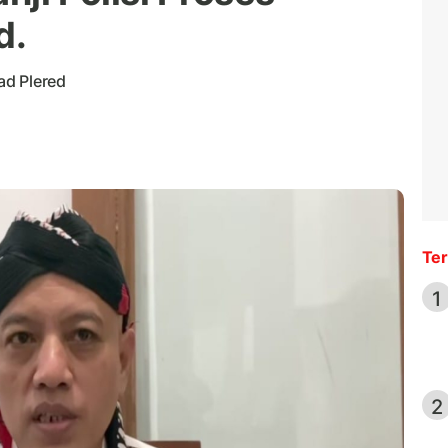
d.
ad Plered
Ter
1
2