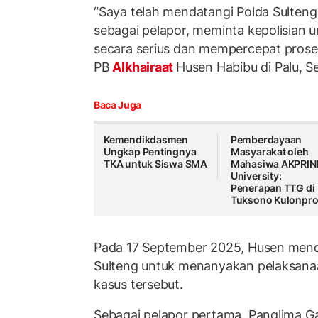
“Saya telah mendatangi Polda Sulteng
sebagai pelapor, meminta kepolisian 
secara serius dan mempercepat prose
PB
Alkhairaat
Husen Habibu di Palu, Se
Baca Juga
Kemendikdasmen
Pemberdayaan
Ungkap Pentingnya
Masyarakat oleh
TKA untuk Siswa SMA
Mahasiwa AKPRIN
University:
Penerapan TTG di
Tuksono Kulonpr
Pada 17 September 2025, Husen menda
Sulteng untuk menanyakan pelaksanaan
kasus tersebut.
Sebagai pelapor pertama, Panglima Gar