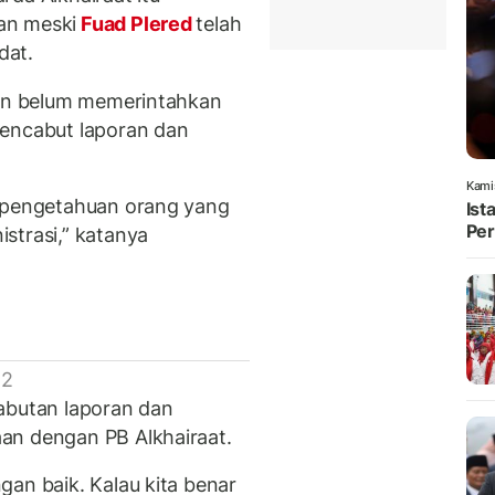
an meski
Fuad Plered
telah
dat.
aan belum memerintahkan
mencabut laporan dan
Kami
sepengetahuan orang yang
Ist
Per
strasi,” katanya
 2
abutan laporan dan
an dengan PB Alkhairaat.
gan baik. Kalau kita benar