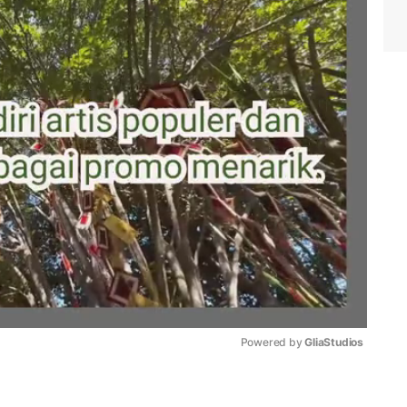
Powered by 
GliaStudios
Mute