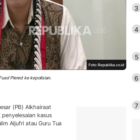
3
4
5
Foto: Republika.co.id
6
uad Plered ke kepolisian.
7
sar (PB) Alkhairaat
 penyelesaian kasus
im Aljufri atau Guru Tua