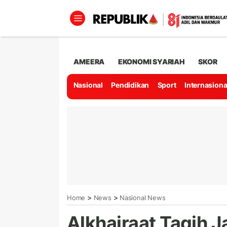
AMEERA
EKONOMI SYARIAH
SKOR
Nasional
Pendidikan
Sport
Internasiona
>
>
Home
News
Nasional News
Alkhairaat Tagih Ja