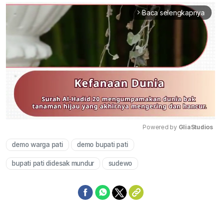
Baca selengkapnya
arrow_forward_ios
Powered by 
GliaStudios
demo warga pati
demo bupati pati
Mute
bupati pati didesak mundur
sudewo