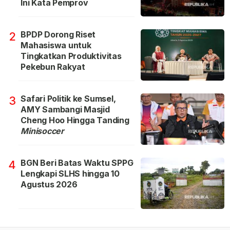
Ini Kata Pemprov
BPDP Dorong Riset
2
Mahasiswa untuk
Tingkatkan Produktivitas
Pekebun Rakyat
Safari Politik ke Sumsel,
3
AMY Sambangi Masjid
Cheng Hoo Hingga Tanding
Minisoccer
BGN Beri Batas Waktu SPPG
4
Lengkapi SLHS hingga 10
Agustus 2026