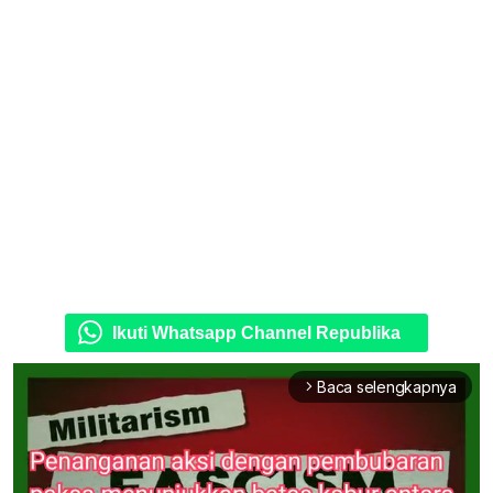
Ikuti Whatsapp Channel Republika
Baca selengkapnya
arrow_forward_ios