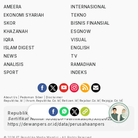
AMEERA
INTERNASIONAL
EKONOMI SYARIAH
TEKNO
SKOR
BISNIS FINANSIAL
KHAZANAH
ESGNOW
IQRA
VISUAL
ISLAM DIGEST
ENGLISH
NEWS
TV
ANALISIS
RAMADHAN
SPORT
INDEKS
About Us
|
Pedoman Siber
|
Disclaimer
Republika.id
|
Ihram.republika.co.id
|
Retizen.id
|
Rejabar.co.id
|
Rejogja.co.id
|
Republika telah diverifikasi oleh Dewan Pers
Sertifikat Nomor 1058/DP-Verifikasi/K/XII/2022
https://dewanpers.or.id/data/perusahaanpers
Ask me!
© 2026 PT Republika Media Mandiri - All Rights Reserved.