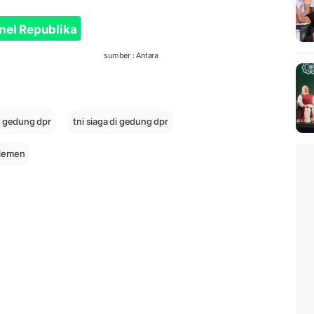
nel Republika
sumber : Antara
ga gedung dpr
tni siaga di gedung dpr
rlemen