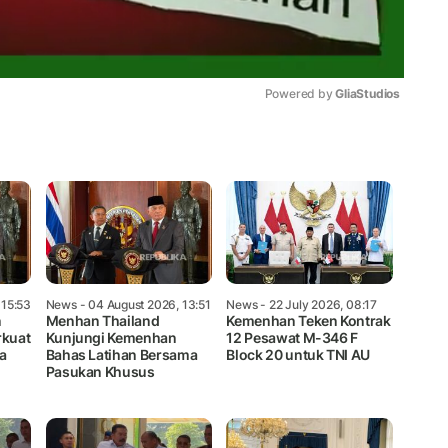
Powered by 
GliaStudios
Mute
 15:53
News
- 04 August 2026, 13:51
News
- 22 July 2026, 08:17
n
Menhan Thailand
Kemenhan Teken Kontrak
rkuat
Kunjungi Kemenhan
12 Pesawat M-346 F
ka
Bahas Latihan Bersama
Block 20 untuk TNI AU
Pasukan Khusus