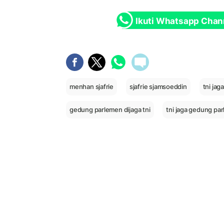
Ikuti Whatsapp Chan
menhan sjafrie
sjafrie sjamsoeddin
tni ja
gedung parlemen dijaga tni
tni jaga gedung pa