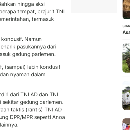
Bahkan hingga aksi
berapa tempat, prajurit TNI
emerintahan, termasuk
Sabt
Asa
ng kondusif. Namun
menarik pasukannya dari
asuk gedung parlemen.
, (sampai) lebih kondusif
n dan nyaman dalam
rdiri dari TNI AD dan TNI
di sekitar gedung parlemen.
aan taktis (rantis) TNI AD
dung DPR/MPR seperti Anoa
lainnya.