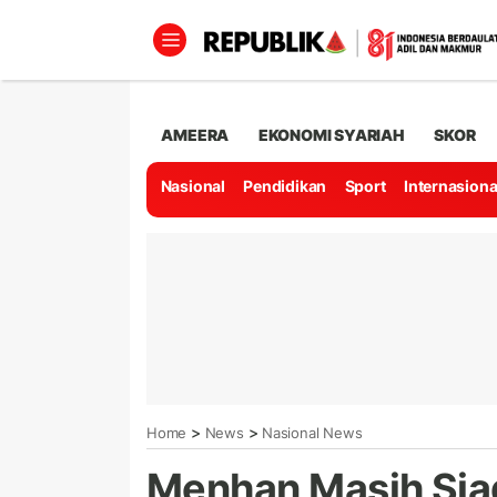
AMEERA
EKONOMI SYARIAH
SKOR
Nasional
Pendidikan
Sport
Internasiona
>
>
Home
News
Nasional News
Menhan Masih Sia