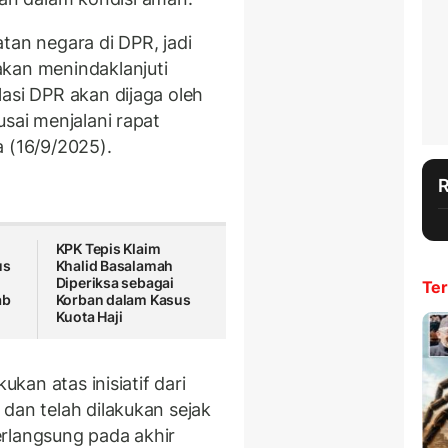
tan negara di DPR, jadi
akan menindaklanjuti
asi DPR akan dijaga oleh
usai menjalani rapat
a (16/9/2025).
KPK Tepis Klaim
us
Khalid Basalamah
Diperiksa sebagai
Ter
ab
Korban dalam Kasus
Kuota Haji
ukan atas inisiatif dari
dan telah dilakukan sejak
rlangsung pada akhir