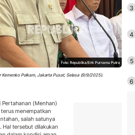
3
4
5
Foto: Republika/Erik Purnama Putra
or Kemenko Polkam, Jakarta Pusat, Selasa (9/9/2025).
6
i Pertahanan (Menhan)
n terus menempatkan
intahan, salah satunya
Hal tersebut dilakukan
n dalam kondisi aman.