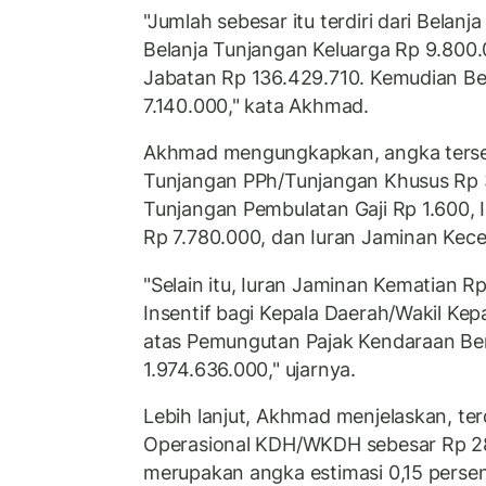
"Jumlah sebesar itu terdiri dari Belan
Belanja Tunjangan Keluarga Rp 9.800.
Jabatan Rp 136.429.710. Kemudian Be
7.140.000," kata Akhmad.
Akhmad mengungkapkan, angka terse
Tunjangan PPh/Tunjangan Khusus Rp 3
Tunjangan Pembulatan Gaji Rp 1.600,
Rp 7.780.000, dan Iuran Jaminan Kece
"Selain itu, Iuran Jaminan Kematian R
Insentif bagi Kepala Daerah/Wakil K
atas Pemungutan Pajak Kendaraan B
1.974.636.000," ujarnya.
Lebih lanjut, Akhmad menjelaskan, te
Operasional KDH/WKDH sebesar Rp 2
merupakan angka estimasi 0,15 persen