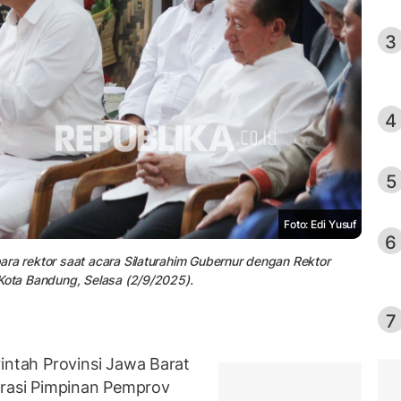
3
4
5
Foto: Edi Yusuf
6
ra rektor saat acara Silaturahim Gubernur dengan Rektor
 Kota Bandung, Selasa (2/9/2025).
7
tah Provinsi Jawa Barat
trasi Pimpinan Pemprov