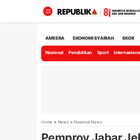
AMEERA
EKONOMI SYARIAH
SKOR
Nasional
Pendidikan
Sport
Internasiona
>
>
Home
News
Nasional News
Pemprov Jabar Je