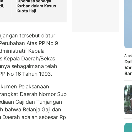
uk
Diperiksa sebagai
di,
Korban dalam Kasus
Kuota Haji
jangan tersebut diatur
Perubahan Atas PP No 9
inistratif Kepala
Ahad
s Kepala Daerah/Bekas
Daf
anya sebagaimana telah
Var
Ba
 PP No 16 Tahun 1993.
okumen Pelaksanaan
erangkat Daerah Nomor Sub
yediaan Gaji dan Tunjangan
h bahwa Belanja Gaji dan
a Daerah adalah sebesar Rp