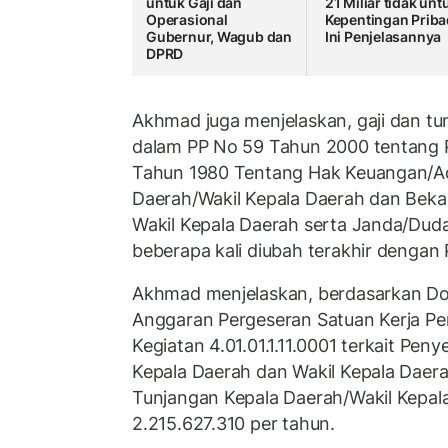
untuk Gaji dan
21 Miliar tidak unt
Operasional
Kepentingan Priba
Gubernur, Wagub dan
Ini Penjelasannya
DPRD
Akhmad juga menjelaskan, gaji dan tun
dalam PP No 59 Tahun 2000 tentang 
Tahun 1980 Tentang Hak Keuangan/Adm
Daerah/Wakil Kepala Daerah dan Beka
Wakil Kepala Daerah serta Janda/Dud
beberapa kali diubah terakhir dengan
Akhmad menjelaskan, berdasarkan D
Anggaran Pergeseran Satuan Kerja P
Kegiatan 4.01.01.1.11.0001 terkait Pen
Kepala Daerah dan Wakil Kepala Daera
Tunjangan Kepala Daerah/Wakil Kepal
2.215.627.310 per tahun.