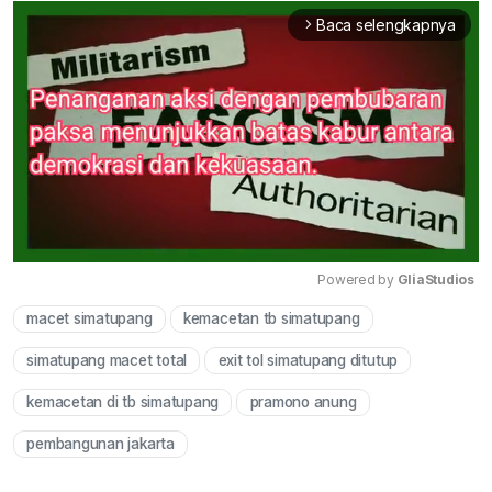
Baca selengkapnya
arrow_forward_ios
Powered by 
GliaStudios
macet simatupang
kemacetan tb simatupang
Mute
simatupang macet total
exit tol simatupang ditutup
kemacetan di tb simatupang
pramono anung
pembangunan jakarta