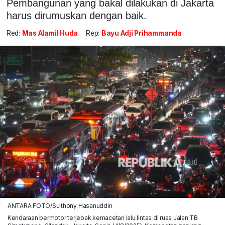
Pembangunan yang bakal dilakukan di Jakarta
harus dirumuskan dengan baik.
Red:
Mas Alamil Huda
Rep:
Bayu Adji Prihammanda
ANTARA FOTO/Sulthony Hasanuddin
Kendaraan bermotor terjebak kemacetan lalu lintas di ruas Jalan TB