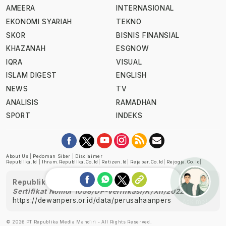
AMEERA
INTERNASIONAL
EKONOMI SYARIAH
TEKNO
SKOR
BISNIS FINANSIAL
KHAZANAH
ESGNOW
IQRA
VISUAL
ISLAM DIGEST
ENGLISH
NEWS
TV
ANALISIS
RAMADHAN
SPORT
INDEKS
About Us
|
Pedoman Siber
|
Disclaimer
Republika.id
|
Ihram.republika.co.id
|
Retizen.id
|
Rejabar.co.id
|
Rejogja.co.id
|
Republika telah diverifikasi oleh Dewan Pers
Sertifikat Nomor 1058/DP-Verifikasi/K/XII/2022
https://dewanpers.or.id/data/perusahaanpers
Ask me!
© 2026 PT Republika Media Mandiri - All Rights Reserved.