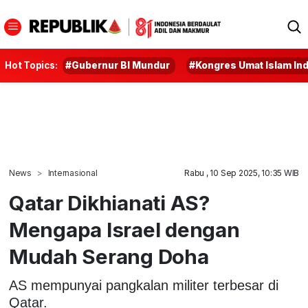
Hot Topics:
#Gubernur BI Mundur
#Kongres Umat Islam In
News
Internasional
Rabu , 10 Sep 2025, 10:35 WIB
Qatar Dikhianati AS?
Mengapa Israel dengan
Mudah Serang Doha
AS mempunyai pangkalan militer terbesar di
Qatar.