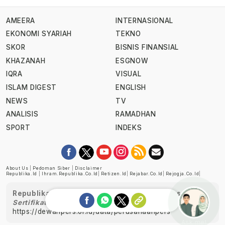
AMEERA
INTERNASIONAL
EKONOMI SYARIAH
TEKNO
SKOR
BISNIS FINANSIAL
KHAZANAH
ESGNOW
IQRA
VISUAL
ISLAM DIGEST
ENGLISH
NEWS
TV
ANALISIS
RAMADHAN
SPORT
INDEKS
About Us
|
Pedoman Siber
|
Disclaimer
Republika.id
|
Ihram.republika.co.id
|
Retizen.id
|
Rejabar.co.id
|
Rejogja.co.id
|
Republika telah diverifikasi oleh Dewan Pers
Sertifikat Nomor 1058/DP-Verifikasi/K/XII/2022
https://dewanpers.or.id/data/perusahaanpers
Ask me!