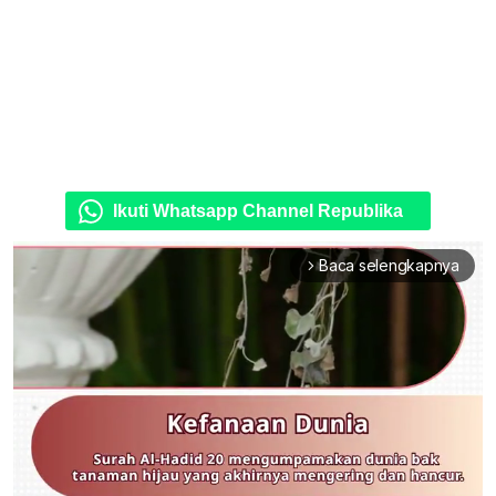
Ikuti Whatsapp Channel Republika
Baca selengkapnya
arrow_forward_ios