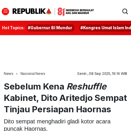
Hot Topics:
#Gubernur BI Mundur
#Kongres Umat Islam In
News
Nasional News
Senin , 08 Sep 2025, 19:14 WIB
Sebelum Kena
Reshuffle
Kabinet, Dito Aritedjo Sempat
Tinjau Persiapan Haornas
Dito sempat menghadiri gladi kotor acara
puncak Haornas.