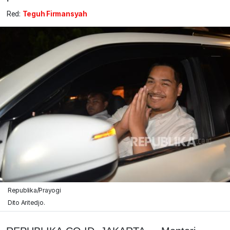
Red:
Teguh Firmansyah
Republika/Prayogi
Dito Aritedjo.