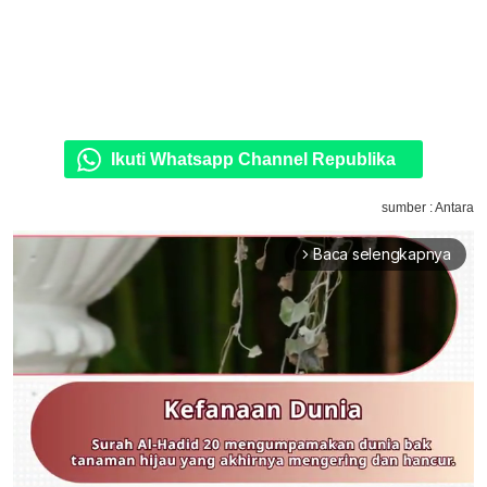
Ikuti Whatsapp Channel Republika
sumber : Antara
Baca selengkapnya
arrow_forward_ios