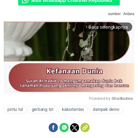
Ikuti Whatsapp Channel Republika
sumber : Antara
Baca selengkapnya
arrow_forward_ios
Powered by 
GliaStudios
pintu tol
gerbang tol
kakorlantas
dampak demo
Mute