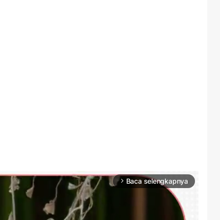
Baca selengkapnya
arrow_forward_ios