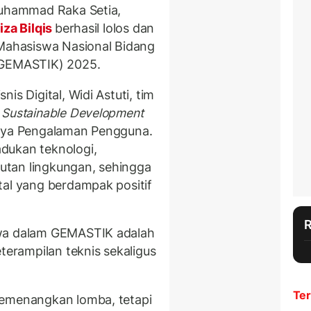
Muhammad Raka Setia,
za Bilqis
berhasil lolos dan
 Mahasiswa Nasional Bidang
(GEMASTIK) 2025.
is Digital, Widi Astuti, tim
a
Sustainable Development
arya Pengalaman Pengguna.
dukan teknologi,
utan lingkungan, sehingga
tal yang berdampak positif
swa dalam GEMASTIK adalah
rampilan teknis sekaligus
Ter
memenangkan lomba, tetapi