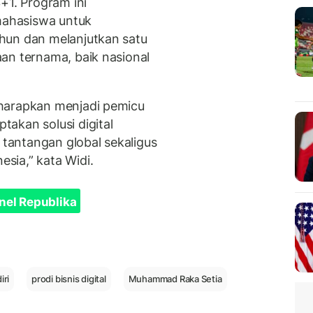
+1. Program ini
ahasiswa untuk
hun dan melanjutkan satu
an ternama, baik nasional
harapkan menjadi pemicu
akan solusi digital
antangan global sekaligus
sia,” kata Widi.
nel Republika
iri
prodi bisnis digital
Muhammad Raka Setia