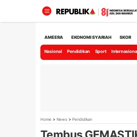
AMEERA
EKONOMI SYARIAH
SKOR
Nasional
Pendidikan
Sport
Internasiona
>
>
Home
News
Pendidikan
Tembus GEMASTIK