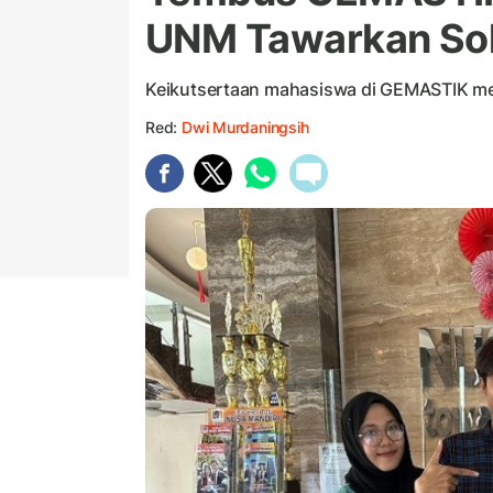
UNM Tawarkan Solu
Keikutsertaan mahasiswa di GEMASTIK me
Red:
Dwi Murdaningsih