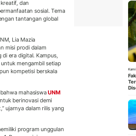
 kreatif, dan
bermanfaatan sosial. Tema
engan tantangan global
UNM, Lia Mazia
n misi prodi dalam
di era digital. Kampus,
 untuk mengambil setiap
Kami
pun kompetisi berskala
Fak
Ter
Dis
a bahwa mahasiswa
UNM
ntuk berinovasi demi
 ujarnya dalam rilis yang
emiliki program unggulan