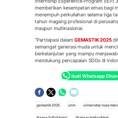
Internship Experience Program (IEP) 3
memberikan kesempatan emas bagi m
menempuh perkuliahan selama tiga ta
tahun magang profesional di perusaha
maupun multinasional.
“Partisipasi dalam
GEMASTIK 2025
di
semangat generasi muda untuk mencipt
berkelanjutan yang mampu menjawab t
mendukung pencapaian SDGs di Indone
Ikuti Whatsapp Chan
gemastik 2025
unm
universitas nusa mand
Nazwa Syifa Fitriani
Shahnaz Hafiza Bilqis