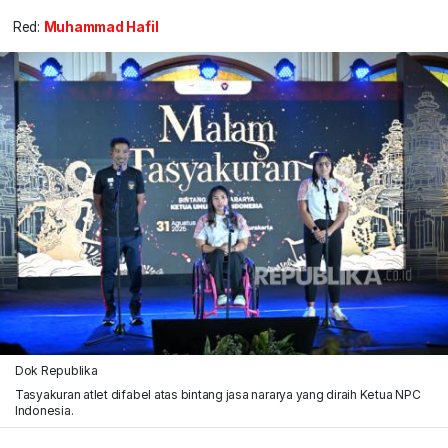
Red:
Muhammad Hafil
Dok Republika
Tasyakuran atlet difabel atas bintang jasa nararya yang diraih Ketua NPC
Indonesia.