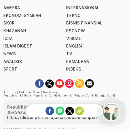
AMEERA
INTERNASIONAL
EKONOMI SYARIAH
TEKNO
SKOR
BISNIS FINANSIAL
KHAZANAH
ESGNOW
IQRA
VISUAL
ISLAM DIGEST
ENGLISH
NEWS
TV
ANALISIS
RAMADHAN
SPORT
INDEKS
About Us
|
Pedoman Siber
|
Disclaimer
Republika.id
|
Ihram.republika.co.id
|
Retizen.id
|
Rejabar.co.id
|
Rejogja.co.id
|
Republika telah diverifikasi oleh Dewan Pers
Sertifikat Nomor 1058/DP-Verifikasi/K/XII/2022
https://dewanpers.or.id/data/perusahaanpers
Ask me!