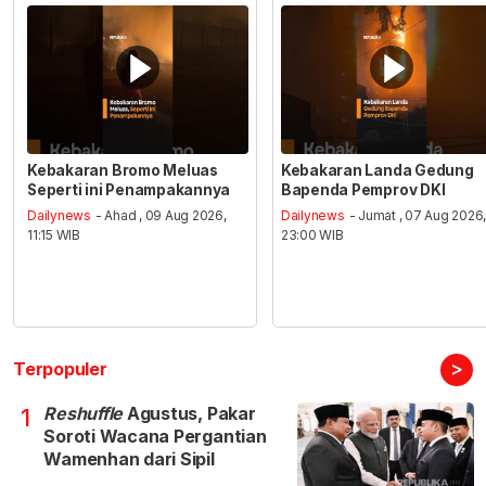
Kebakaran Bromo Meluas
Kebakaran Landa Gedung
Seperti ini Penampakannya
Bapenda Pemprov DKI
Dailynews
- Ahad , 09 Aug 2026,
Dailynews
- Jumat , 07 Aug 2026
11:15 WIB
23:00 WIB
>
Terpopuler
Reshuffle
Agustus, Pakar
1
Soroti Wacana Pergantian
Wamenhan dari Sipil