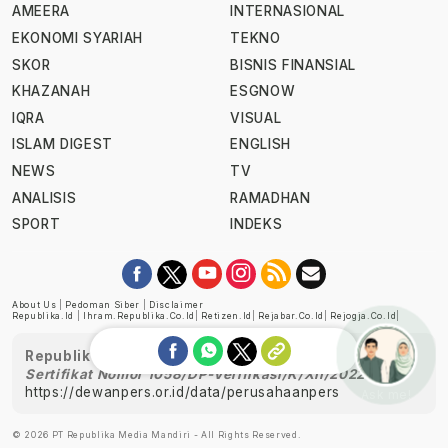
AMEERA
INTERNASIONAL
EKONOMI SYARIAH
TEKNO
SKOR
BISNIS FINANSIAL
KHAZANAH
ESGNOW
IQRA
VISUAL
ISLAM DIGEST
ENGLISH
NEWS
TV
ANALISIS
RAMADHAN
SPORT
INDEKS
About Us
|
Pedoman Siber
|
Disclaimer
Republika.id
|
Ihram.republika.co.id
|
Retizen.id
|
Rejabar.co.id
|
Rejogja.co.id
|
Republika telah diverifikasi oleh Dewan Pers
Sertifikat Nomor 1058/DP-Verifikasi/K/XII/2022
https://dewanpers.or.id/data/perusahaanpers
Ask me!
© 2026 PT Republika Media Mandiri - All Rights Reserved.