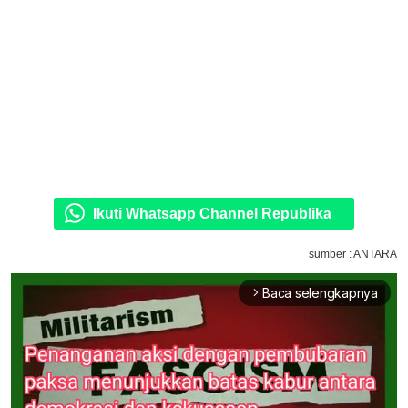
Ikuti Whatsapp Channel Republika
sumber : ANTARA
Baca selengkapnya
arrow_forward_ios