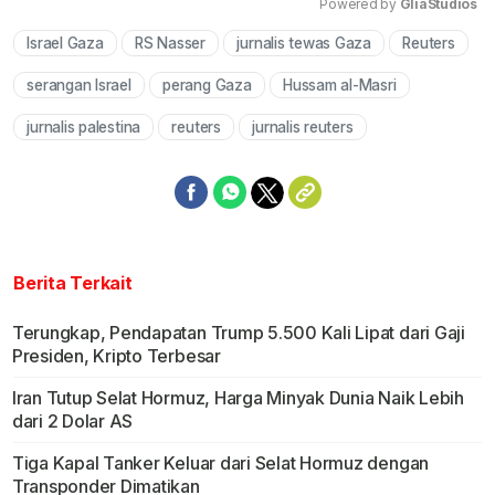
Powered by 
GliaStudios
Israel Gaza
RS Nasser
jurnalis tewas Gaza
Reuters
Mute
serangan Israel
perang Gaza
Hussam al-Masri
jurnalis palestina
reuters
jurnalis reuters
Berita Terkait
Terungkap, Pendapatan Trump 5.500 Kali Lipat dari Gaji
Presiden, Kripto Terbesar
Iran Tutup Selat Hormuz, Harga Minyak Dunia Naik Lebih
dari 2 Dolar AS
Tiga Kapal Tanker Keluar dari Selat Hormuz dengan
Transponder Dimatikan