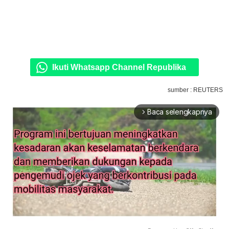
Ikuti Whatsapp Channel Republika
sumber : REUTERS
Baca selengkapnya
arrow_forward_ios