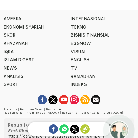
AMEERA
INTERNASIONAL
EKONOMI SYARIAH
TEKNO
SKOR
BISNIS FINANSIAL
KHAZANAH
ESGNOW
IQRA
VISUAL
ISLAM DIGEST
ENGLISH
NEWS
TV
ANALISIS
RAMADHAN
SPORT
INDEKS
About Us
|
Pedoman Siber
|
Disclaimer
Republika.id
|
Ihram.republika.co.id
|
Retizen.id
|
Rejabar.co.id
|
Rejogja.co.id
|
Republika telah diverifikasi oleh Dewan Pers
Sertifikat Nomor 1058/DP-Verifikasi/K/XII/2022
https://dewanpers.or.id/data/perusahaanpers