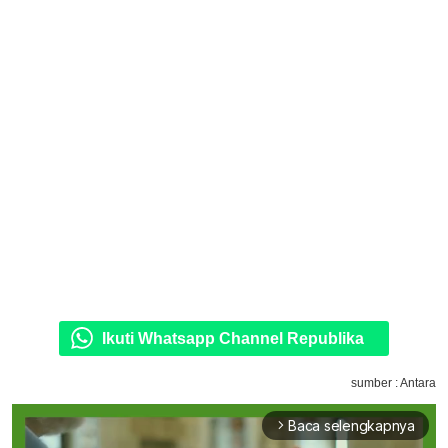
Ikuti Whatsapp Channel Republika
sumber : Antara
Baca selengkapnya
arrow_forward_ios