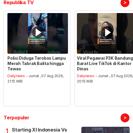
>
Republika TV
Polisi Diduga Terobos Lampu
Viral Pegawai P3K Bandung
Merah Tabrak Balita hingga
Barat Live TikTok di Kantor
Tewas
Dinas
Dailynews
- Jumat , 07 Aug 2026,
Dailynews
- Jumat , 07 Aug 2026
21:15 WIB
20:15 WIB
>
Terpopuler
Starting XI Indonesia Vs
1