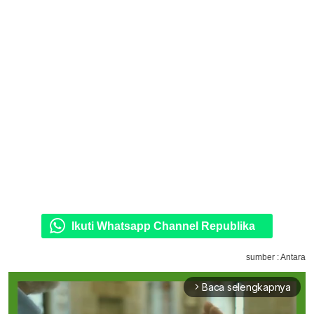
Ikuti Whatsapp Channel Republika
sumber : Antara
Baca selengkapnya
arrow_forward_ios