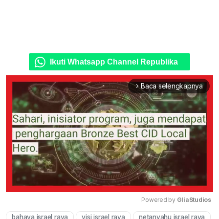
Ikuti Whatsapp Channel Republika
Baca selengkapnya
arrow_forward_ios
Powered by 
GliaStudios
bahaya israel raya
visi israel raya
netanyahu israel raya