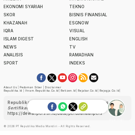
EKONOMI SYARIAH
TEKNO
SKOR
BISNIS FINANSIAL
KHAZANAH
ESGNOW
IQRA
VISUAL
ISLAM DIGEST
ENGLISH
NEWS
TV
ANALISIS
RAMADHAN
SPORT
INDEKS
About Us
|
Pedoman Siber
|
Disclaimer
Republika.id
|
Ihram.republika.co.id
|
Retizen.id
|
Rejabar.co.id
|
Rejogja.co.id
|
Republika telah diverifikasi oleh Dewan Pers
Sertifikat Nomor 1058/DP-Verifikasi/K/XII/2022
https://dewanpers.or.id/data/perusahaanpers
Ask me!
© 2026 PT Republika Media Mandiri - All Rights Reserved.