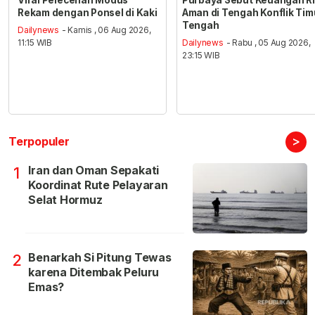
Viral Pelecehan Modus
Purbaya Sebut Keuangan RI
Rekam dengan Ponsel di Kaki
Aman di Tengah Konflik Tim
Tengah
Dailynews
- Kamis , 06 Aug 2026,
11:15 WIB
Dailynews
- Rabu , 05 Aug 2026,
23:15 WIB
>
Terpopuler
Iran dan Oman Sepakati
1
Koordinat Rute Pelayaran
Selat Hormuz
Benarkah Si Pitung Tewas
2
karena Ditembak Peluru
Emas?