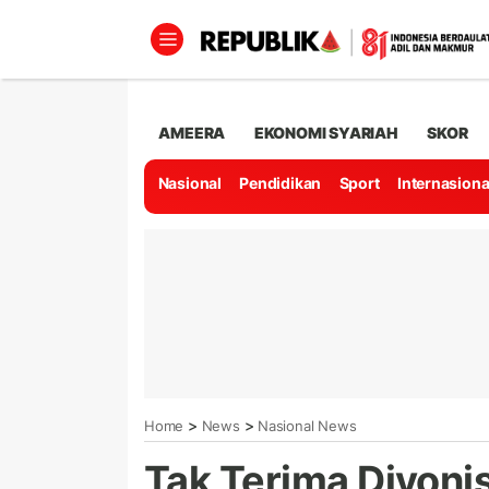
AMEERA
EKONOMI SYARIAH
SKOR
Nasional
Pendidikan
Sport
Internasiona
>
>
Home
News
Nasional News
Tak Terima Divonis