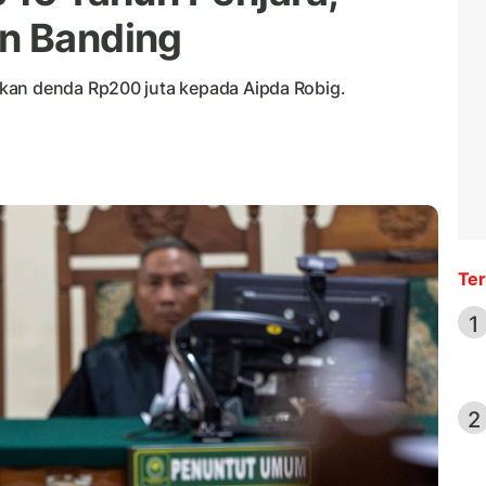
an Banding
kan denda Rp200 juta kepada Aipda Robig.
Ter
1
2