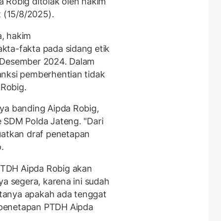
 Robig ditolak oleh hakim
t (15/8/2025).
, hakim
kta-fakta pada sidang etik
r Desember 2024. Dalam
anksi pemberhentian tidak
Robig.
ya banding Aipda Robig,
 SDM Polda Jateng. "Dari
atkan draf penetapan
.
PTDH Aipda Robig akan
ya segera, karena ini sudah
ditanya apakah ada tenggat
 penetapan PTDH Aipda