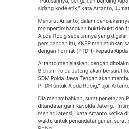
"Putusannya, pengajuan banding Aipda
sidang kode etik," kata Artanto, Juma
Menurut Artanto, dalam penolakannya
mempertimbangkan bukti-bukti dan fa
Aipda Robig sebelumnya yang digela
persidangan itu, KKEP menjatuhkan s
dengan hormat (PTDH) kepada Aipda 
Artanto menjelaskan, dengan ditolakn
Bidkum Polda Jateng akan bersurat ke
SDM Polda Jawa Tengah akan membu
PTDH untuk Aipda Robig," ujar Artanto
Dia menambahkan, surat penetapan 
ditandatangani Kapolda Jateng. "Intin
menjadi atensi," kata Artanto ketika 
waktu untuk penandatanganan surat
Robig.