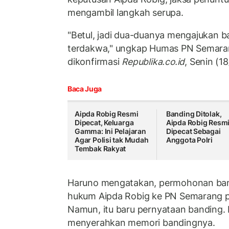
mengambil langkah serupa.
"Betul, jadi dua-duanya mengajukan b
terdakwa," ungkap Humas PN Semara
dikonfirmasi
Republika.co.id
, Senin (1
Baca Juga
Aipda Robig Resmi
Banding Ditolak,
Dipecat, Keluarga
Aipda Robig Resm
Gamma: Ini Pelajaran
Dipecat Sebagai
Agar Polisi tak Mudah
Anggota Polri
Tembak Rakyat
Haruno mengatakan, permohonan ban
hukum Aipda Robig ke PN Semarang p
Namun, itu baru pernyataan banding.
menyerahkan memori bandingnya.