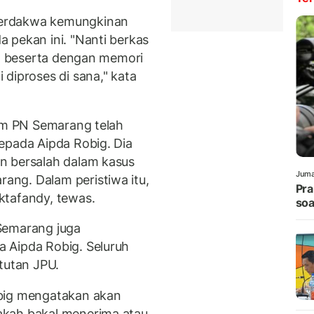
terdakwa kemungkinan
 pekan ini. "Nanti berkas
i) beserta dengan memori
diproses di sana," kata
kim PN Semarang telah
epada Aipda Robig. Dia
n bersalah dalam kasus
Juma
ng. Dalam peristiwa itu,
Pra
ktafandy, tewas.
soa
Semarang juga
 Aipda Robig. Seluruh
tutan JPU.
obig mengatakan akan
akah bakal menerima atau