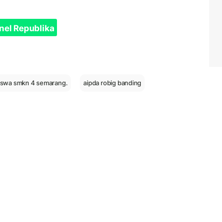
nel Republika
swa smkn 4 semarang.
aipda robig banding