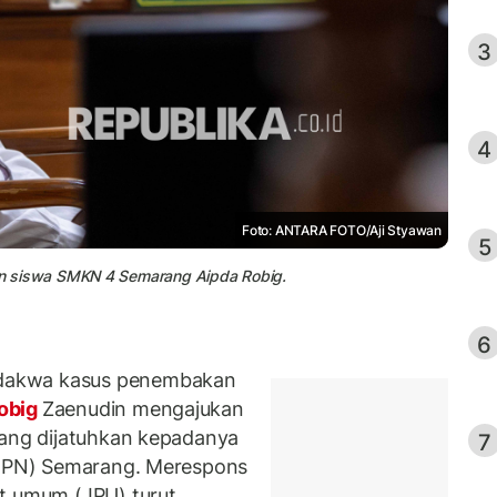
3
4
Foto: ANTARA FOTO/Aji Styawan
5
 siswa SMKN 4 Semarang Aipda Robig.
6
dakwa kasus penembakan
obig
Zaenudin mengajukan
yang dijatuhkan kepadanya
7
i (PN) Semarang. Merespons
ut umum (JPU) turut