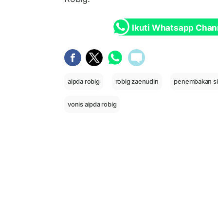
Ikuti Whatsapp Chan
aipda robig
robig zaenudin
penembakan si
vonis aipda robig