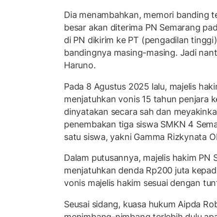
Dia menambahkan, memori banding 
besar akan diterima PN Semarang pada
di PN dikirim ke PT (pengadilan tingg
bandingnya masing-masing. Jadi nanti 
Haruno.
Pada 8 Agustus 2025 lalu, majelis ha
menjatuhkan vonis 15 tahun penjara k
dinyatakan secara sah dan meyakinka
penembakan tiga siswa SMKN 4 Semara
satu siswa, yakni Gamma Rizkynata O
Dalam putusannya, majelis hakim PN 
menjatuhkan denda Rp200 juta kepada
vonis majelis hakim sesuai dengan tun
Seusai sidang, kuasa hukum Aipda R
menimbang-nimbang terlebih dulu ap