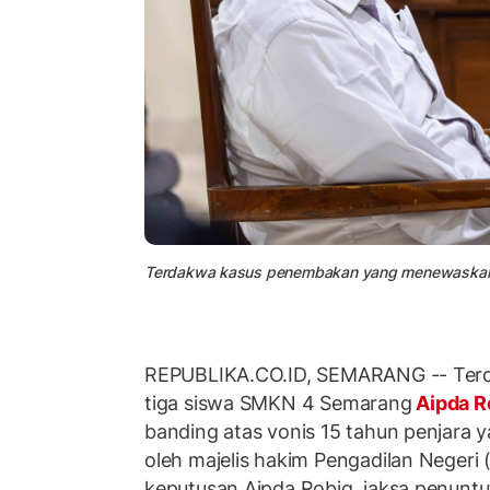
Terdakwa kasus penembakan yang menewaskan
REPUBLIKA.CO.ID, SEMARANG -- Ter
tiga siswa SMKN 4 Semarang
Aipda R
banding atas vonis 15 tahun penjara 
oleh majelis hakim Pengadilan Neger
keputusan Aipda Robig, jaksa penunt