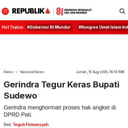
Hot Topics:
#Gubernur BI Mundur
#Kongres Umat Islam In
News
Nasional News
Jumat , 15 Aug 2025, 16:13 WIB
Gerindra Tegur Keras Bupati
Sudewo
Gerindra menghormati proses hak angket di
DPRD Pati.
Red:
Teguh Firmansyah