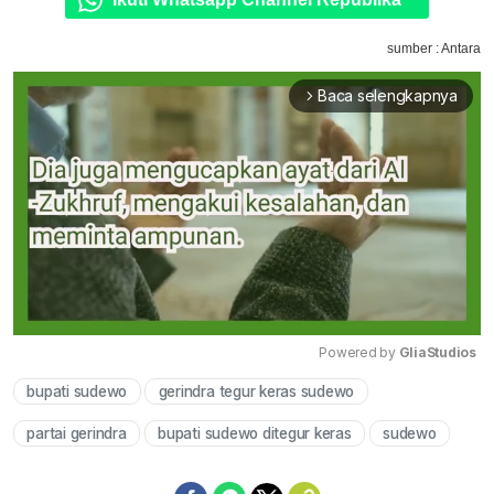
sumber : Antara
Baca selengkapnya
arrow_forward_ios
Powered by 
GliaStudios
bupati sudewo
gerindra tegur keras sudewo
Mute
partai gerindra
bupati sudewo ditegur keras
sudewo