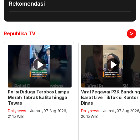
Rekomendasi
>
Republika TV
Polisi Diduga Terobos Lampu
Viral Pegawai P3K Bandung
Merah Tabrak Balita hingga
Barat Live TikTok di Kantor
Tewas
Dinas
Dailynews
- Jumat , 07 Aug 2026,
Dailynews
- Jumat , 07 Aug 2026
21:15 WIB
20:15 WIB