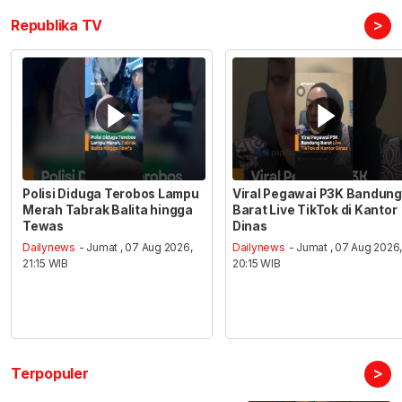
>
Republika TV
Polisi Diduga Terobos Lampu
Viral Pegawai P3K Bandung
Merah Tabrak Balita hingga
Barat Live TikTok di Kantor
Tewas
Dinas
Dailynews
- Jumat , 07 Aug 2026,
Dailynews
- Jumat , 07 Aug 2026
21:15 WIB
20:15 WIB
>
Terpopuler