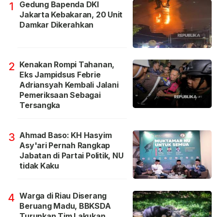
Gedung Bapenda DKI
1
Jakarta Kebakaran, 20 Unit
Damkar Dikerahkan
Kenakan Rompi Tahanan,
2
Eks Jampidsus Febrie
Adriansyah Kembali Jalani
Pemeriksaan Sebagai
Tersangka
Ahmad Baso: KH Hasyim
3
Asy'ari Pernah Rangkap
Jabatan di Partai Politik, NU
tidak Kaku
Warga di Riau Diserang
4
Beruang Madu, BBKSDA
Turunkan Tim Lakukan