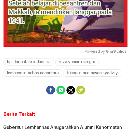
Powered by 
GliaStudios
bpi danantara indonesia
reza yamora siregar
Mute
lemhannas bahas danantara
tubagus ace hasan syadzily
Berita Terkait
Gubernur Lemhannas Anugerahkan Alumni Kehormatan