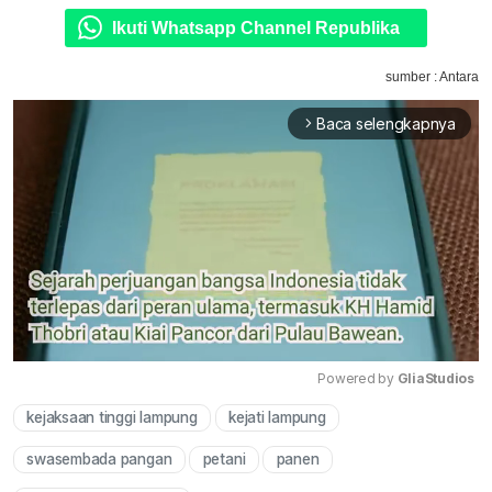
Ikuti Whatsapp Channel Republika
sumber : Antara
Baca selengkapnya
arrow_forward_ios
Powered by 
GliaStudios
kejaksaan tinggi lampung
kejati lampung
Mute
swasembada pangan
petani
panen