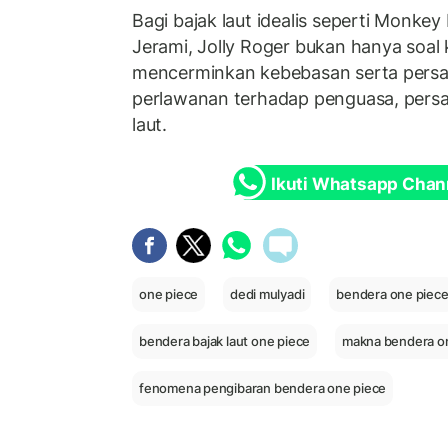
Bagi bajak laut idealis seperti Monkey
Jerami, Jolly Roger bukan hanya soal
mencerminkan kebebasan serta persah
perlawanan terhadap penguasa, persat
laut.
Ikuti Whatsapp Chan
one piece
dedi mulyadi
bendera one piec
bendera bajak laut one piece
makna bendera o
fenomena pengibaran bendera one piece