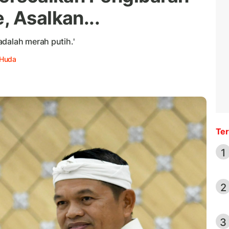
, Asalkan...
dalah merah putih.'
 Huda
Ter
1
2
3