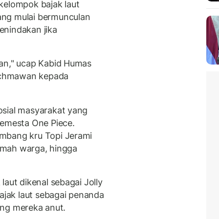
kelompok bajak laut
ang mulai bermunculan
enindakan jika
kan," ucap Kabid Humas
ochmawan kepada
osial masyarakat yang
semesta One Piece.
mbang kru Topi Jerami
 rumah warga, hingga
laut dikenal sebagai Jolly
bajak laut sebagai penanda
yang mereka anut.