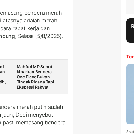
 memasang bendera merah
i atasnya adalah merah
acara rapat kerja dan
andung, Selasa (5/8/2025).
Ter
di
Mahfud MD Sebut
kan
Kibarkan Bendera
One Piece Bukan
ih,
Tindak Pidana Tapi
Ekspresi Rakyat
endera merah putih sudah
 jauh, Dedi menyebut
ia pasti memasang bendera
Ahad