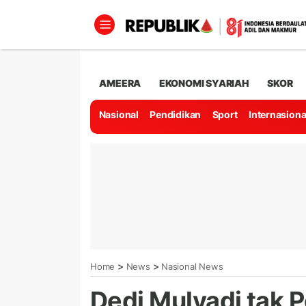
AMEERA
EKONOMI SYARIAH
SKOR
Nasional
Pendidikan
Sport
Internasiona
>
>
Home
News
Nasional News
Dedi Mulyadi tak 