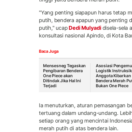
"Yang penting siapapun harus tetap
putih, bendera apapun yang penting d
putih," ucap
Dedi Mulyadi
disela-sela 
konsultasi nasional Apindo, di Kota B
Baca Juga
Mensesneg Tegaskan
Asosiasi Pengemu
Pengibaran Bendera
Logistik Instruksi
One Piece akan
Anggota Kibarkan
Ditindak Jika Hal Ini
Bendera Merah Put
Terjadi
Bukan One Piece
Ia menuturkan, aturan pemasangan b
tertuang dalam undang-undang. Lebih
setiap orang yang mencintai Indones
merah putih di atas bendera lain.