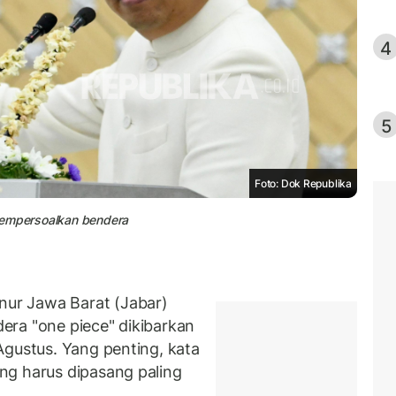
4
5
Foto: Dok Republika
mempersoalkan bendera
ur Jawa Barat (Jabar)
era "one piece" dikibarkan
Agustus. Yang penting, kata
ng harus dipasang paling