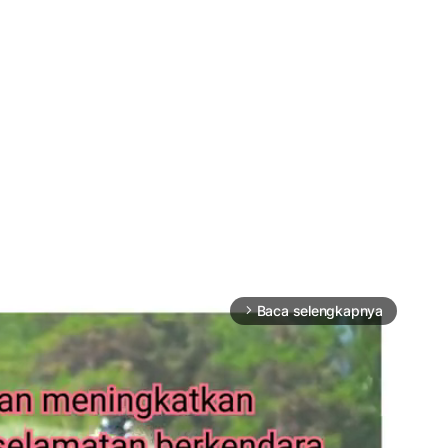
Baca selengkapnya
arrow_forward_ios