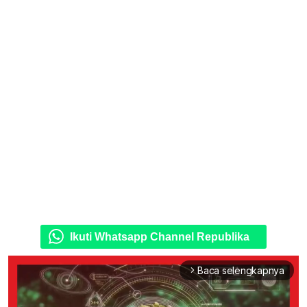
Ikuti Whatsapp Channel Republika
Baca selengkapnya
arrow_forward_ios