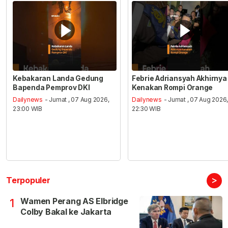
Kebakaran Landa Gedung
Febrie Adriansyah Akhirnya
Bapenda Pemprov DKI
Kenakan Rompi Orange
Dailynews
- Jumat , 07 Aug 2026,
Dailynews
- Jumat , 07 Aug 2026
23:00 WIB
22:30 WIB
>
Terpopuler
Wamen Perang AS Elbridge
1
Colby Bakal ke Jakarta