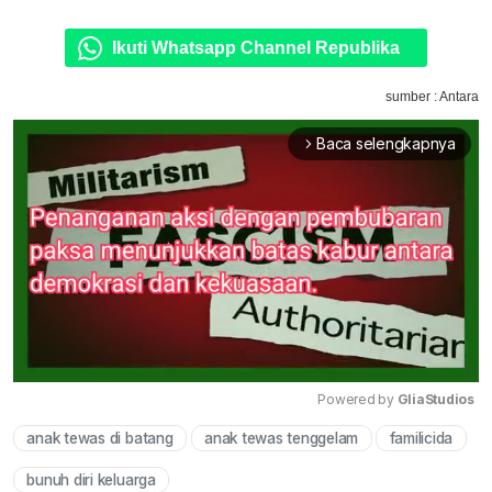
Ikuti Whatsapp Channel Republika
sumber : Antara
Baca selengkapnya
arrow_forward_ios
Powered by 
GliaStudios
anak tewas di batang
anak tewas tenggelam
familicida
Mute
bunuh diri keluarga