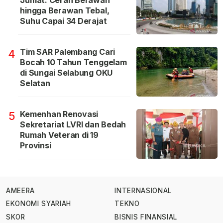
Jumat: Cerah Berawan
hingga Berawan Tebal,
Suhu Capai 34 Derajat
Tim SAR Palembang Cari
4
Bocah 10 Tahun Tenggelam
di Sungai Selabung OKU
Selatan
Kemenhan Renovasi
5
Sekretariat LVRI dan Bedah
Rumah Veteran di 19
Provinsi
AMEERA
INTERNASIONAL
EKONOMI SYARIAH
TEKNO
SKOR
BISNIS FINANSIAL