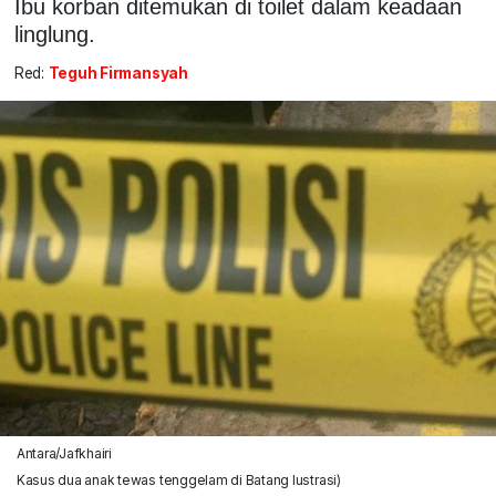
Ibu korban ditemukan di toilet dalam keadaan
linglung.
Red:
Teguh Firmansyah
Antara/Jafkhairi
Kasus dua anak tewas tenggelam di Batang lustrasi)