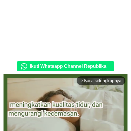
Ikuti Whatsapp Channel Republika
Baca selengkapnya
arrow_forward_ios