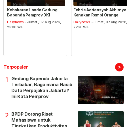
Kebakaran Landa Gedung
Febrie Adriansyah Akhirnya
Bapenda Pemprov DKI
Kenakan Rompi Orange
Dailynews
- Jumat , 07 Aug 2026,
Dailynews
- Jumat , 07 Aug 2026
23:00 WIB
22:30 WIB
>
Terpopuler
Gedung Bapenda Jakarta
1
Terbakar, Bagaimana Nasib
Data Perpajakan Jakarta?
Ini Kata Pemprov
BPDP Dorong Riset
2
Mahasiswa untuk
Tingkatkan Produktivitas