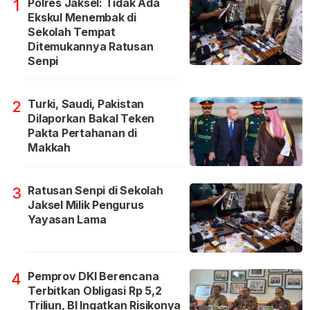
Polres Jaksel: Tidak Ada
1
Ekskul Menembak di
Sekolah Tempat
Ditemukannya Ratusan
Senpi
Turki, Saudi, Pakistan
2
Dilaporkan Bakal Teken
Pakta Pertahanan di
Makkah
Ratusan Senpi di Sekolah
3
Jaksel Milik Pengurus
Yayasan Lama
Pemprov DKI Berencana
4
Terbitkan Obligasi Rp 5,2
Triliun, BI Ingatkan Risikonya