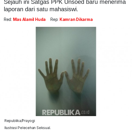
Sejauh ini Satgas PPK Unsoed baru menerima
laporan dari satu mahasiswi.
Red:
Mas Alamil Huda
Rep:
Kamran Dikarma
Republika/Prayogi
Ilustrasi Pelecehan Seksual.