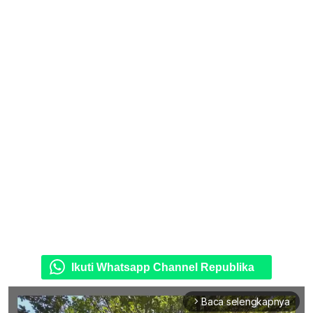
Ikuti Whatsapp Channel Republika
Baca selengkapnya
arrow_forward_ios